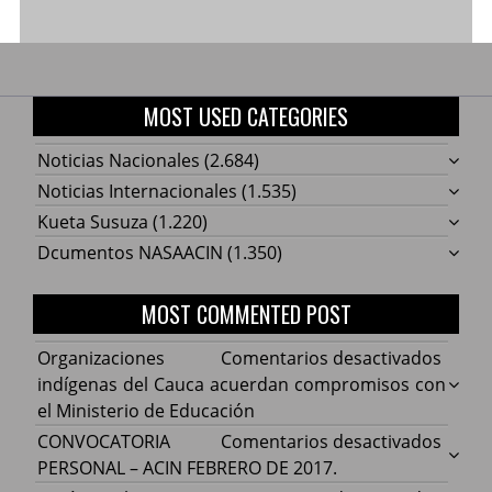
MOST USED CATEGORIES
Noticias Nacionales
(2.684)
Noticias Internacionales
(1.535)
Kueta Susuza
(1.220)
Dcumentos NASAACIN
(1.350)
MOST COMMENTED POST
en
Organizaciones
Comentarios desactivados
Organ
indígenas del Cauca acuerdan compromisos con
indíg
el Ministerio de Educación
del
en
CONVOCATORIA
Comentarios desactivados
Cauca
CONV
PERSONAL – ACIN FEBRERO DE 2017.
acuer