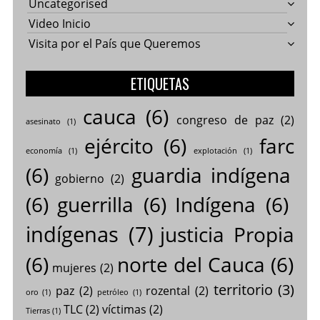
Uncategorised
Video Inicio
Visita por el País que Queremos
ETIQUETAS
cauca
(6)
congreso de paz
(2)
asesinato
(1)
ejército
(6)
farc
economía
(1)
explotación
(1)
(6)
guardia indígena
gobierno
(2)
(6)
guerrilla
(6)
Indígena
(6)
indígenas
(7)
justicia Propia
(6)
norte del Cauca
(6)
mujeres
(2)
territorio
(3)
paz
(2)
rozental
(2)
oro
(1)
petróleo
(1)
TLC
(2)
víctimas
(2)
Tierras
(1)