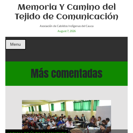
Memoria Y Camino del
Tejido de Comunicación
Asociación de Cabildos Indìgenas del Cauca
August 7, 2026
Menu
Más comentadas