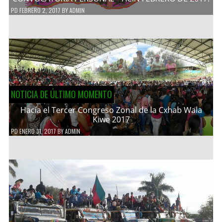
PD
FEBRERO 2, 2017
BY
ADMIN
NOTICIA DE ÚLTIMO MOMENTO
Hacía el Tercer Congreso Zonal de la Cxhab Wala
Kiwe 2017
PD
ENERO 31, 2017
BY
ADMIN