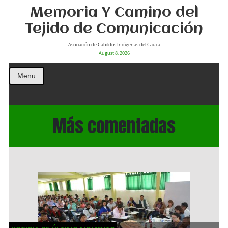
Memoria Y Camino del
Tejido de Comunicación
Asociación de Cabildos Indìgenas del Cauca
August 8, 2026
Menu
Más comentadas