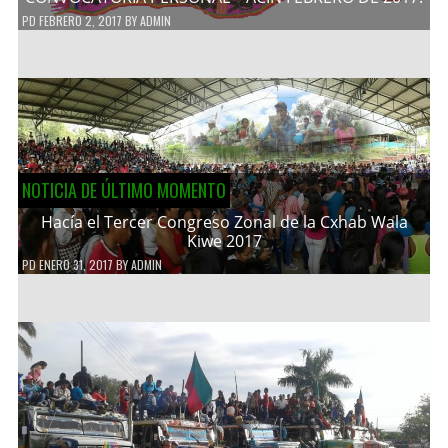
PD
FEBRERO 2, 2017
BY
ADMIN
NOTICIA DE ÚLTIMO MOMENTO
Hacía el Tercer Congreso Zonal de la Cxhab Wala
Kiwe 2017
PD
ENERO 31, 2017
BY
ADMIN