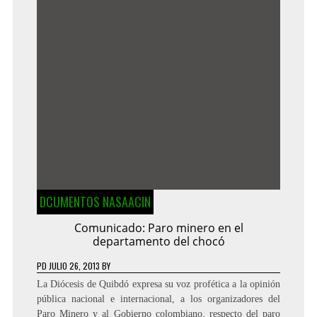
DCUMENTOS NASAACIN
Comunicado: Paro minero en el
departamento del chocó
PD
JULIO 26, 2013
BY
La Diócesis de Quibdó expresa su voz profética a la opinión
pública nacional e internacional, a los organizadores del
Paro Minero y al Gobierno colombiano, respecto del paro