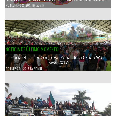
PD
FEBRERO 2, 2017
BY
ADMIN
NOTICIA DE ÚLTIMO MOMENTO
Hacía el Tercer Congreso Zonal de la Cxhab Wala
Kiwe 2017
PD
ENERO 31, 2017
BY
ADMIN