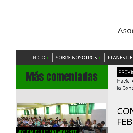
Aso
INICIO
SOBRE NOSOTROS
PLANES DE
Navega
Más comentadas
de
entrad
Hacía 
la Cxh
CON
FEB
NOTICIA DE ÚLTIMO MOMENTO