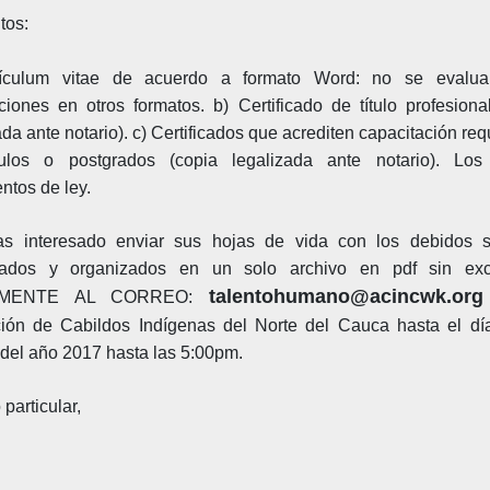
tos:
ículum vitae de acuerdo a formato Word: no se evalua
aciones en otros
formatos. b) Certificado de título profesiona
ada ante notario).
c) Certificados
que acrediten capacitación req
tulos o postgrados (copia legalizada ante
notario). Lo
tos de ley.
as interesado enviar sus hojas de vida con los debidos s
eados y
organizados en un solo archivo en pdf sin exc
talentohumano@acincwk.org
AMENTE AL CORREO:
ción de Cabildos Indígenas del Norte del Cauca
hasta el d
 del año 2017 hasta las 5:00pm.
o particular,