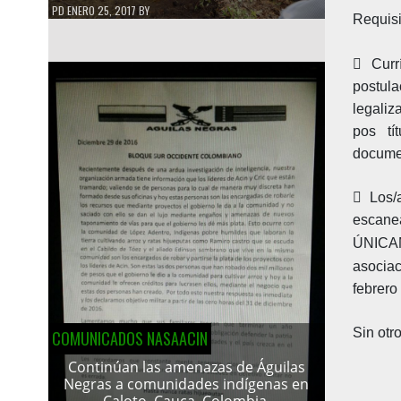
PD
ENERO 25, 2017
BY
Requisi
 Curr
postul
legaliz
pos tí
documen
 Los/
escan
ÚNIC
asocia
febrero
Sin otr
COMUNICADOS NASAACIN
Continúan las amenazas de Águilas
Negras a comunidades indígenas en
Caloto, Cauca, Colombia.