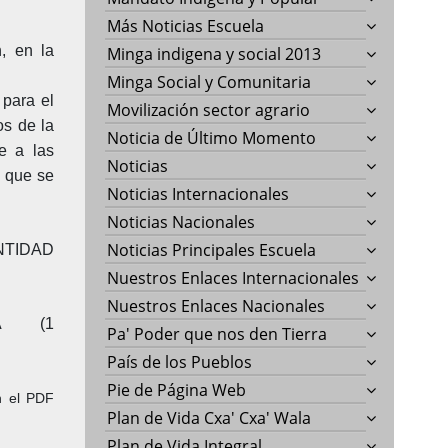
Más Noticias Escuela
, en la
Minga indigena y social 2013
Minga Social y Comunitaria
 para el
Movilización sector agrario
os de la
Noticia de Último Momento
te a las
Noticias
a que se
Noticias Internacionales
Noticias Nacionales
Noticias Principales Escuela
NTIDAD
Nuestros Enlaces Internacionales
Nuestros Enlaces Nacionales
RIA (1
Pa' Poder que nos den Tierra
País de los Pueblos
Pie de Página Web
n el PDF
Plan de Vida Cxa' Cxa' Wala
Plan de Vida Integral