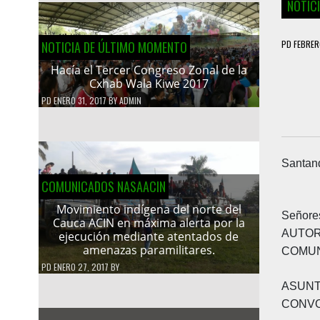
NOTIC
PD
FEBRER
NOTICIA DE ÚLTIMO MOMENTO
Hacía el Tercer Congreso Zonal de la
Cxhab Wala Kiwe 2017
PD
ENERO 31, 2017
BY
ADMIN
Santand
COMUNICADOS NASAACIN
Movimiento indígena del norte del
Señores
Cauca ACIN en máxima alerta por la
AUTO
ejecución mediante atentados de
amenazas paramilitares.
COMUN
PD
ENERO 27, 2017
BY
ASUN
CONVO