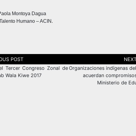
Paola Montoya Dagua
 Talento Humano – ACIN.
ción
as
el Tercer Congreso Zonal de
Organizaciones indígenas de
ab Wala Kiwe 2017
acuerdan compromisos
Ministerio de Ed