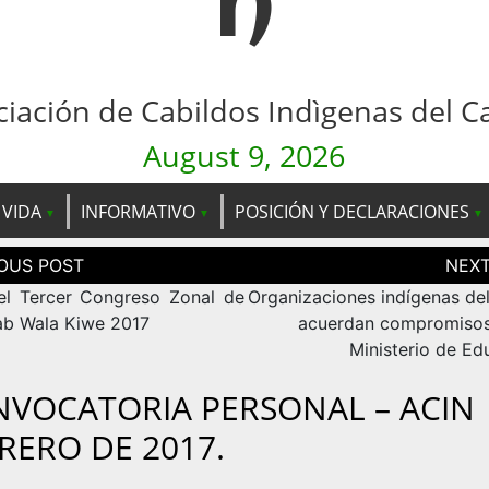
n
ciación de Cabildos Indìgenas del C
August 9, 2026
 VIDA
INFORMATIVO
POSICIÓN Y DECLARACIONES
ción
as
el Tercer Congreso Zonal de
Organizaciones indígenas de
ab Wala Kiwe 2017
acuerdan compromisos
Ministerio de Ed
VOCATORIA PERSONAL – ACIN
RERO DE 2017.