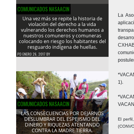
COMUNICADOS NASAACIN
La Aso
Una vez más se repite la historia de
aplicac
violación del derecho a la vida
vulnerando los derechos humanos a
transpa
nuestros comuneros y comuneras
desarro
colocando en riesgo los habitantes del
CXHAB
resguardo indígena de huellas.
comuni
PD
ENERO 26, 2017
BY
postule
*VACA
1).
*VACA
COMUNICADOS NASAACIN
VACAN
LAS CONSECUENCIAS POR DEJARNOS
DESLUMBRAR DEL ESPEJISMO DEL
El perf
DINERO Y RIQUEZAS ATENTANDO
(CONVO
CONTRA LA MADRE TIERRA.