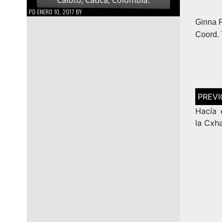
PD
ENERO 10, 2017
BY
Ginna 
Coord.
Navega
de
entrad
Hacía 
la Cxh