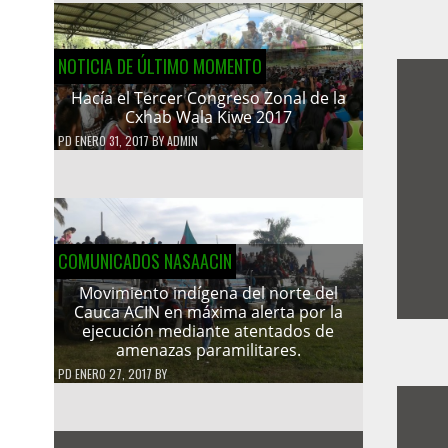
NOTICIA DE ÚLTIMO MOMENTO
Hacía el Tercer Congreso Zonal de la
Cxhab Wala Kiwe 2017
PD
ENERO 31, 2017
BY
ADMIN
COMUNICADOS NASAACIN
Movimiento indígena del norte del
Cauca ACIN en máxima alerta por la
ejecución mediante atentados de
amenazas paramilitares.
PD
ENERO 27, 2017
BY