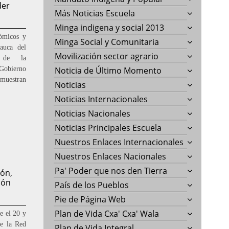
der
Más Noticias Escuela
Minga indigena y social 2013
nómicos y
Minga Social y Comunitaria
Cauca del
Movilización sector agrario
 de la
Gobierno
Noticia de Último Momento
 muestran
Noticias
Noticias Internacionales
Noticias Nacionales
Noticias Principales Escuela
Nuestros Enlaces Internacionales
Nuestros Enlaces Nacionales
Pa' Poder que nos den Tierra
ón,
ión
País de los Pueblos
Pie de Página Web
Plan de Vida Cxa' Cxa' Wala
e el 20 y
de la Red
Plan de Vida Integral