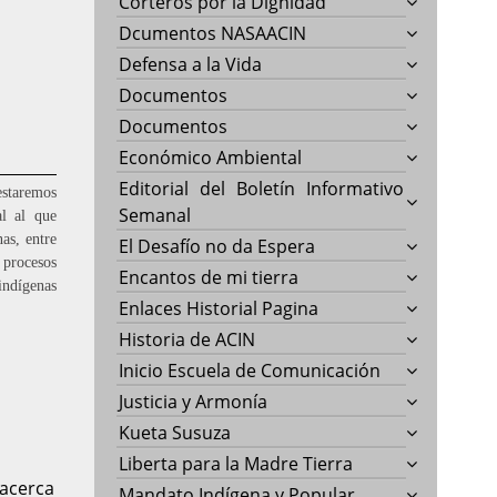
Corteros por la Dignidad
Dcumentos NASAACIN
Defensa a la Vida
Documentos
Documentos
Económico Ambiental
Editorial del Boletín Informativo
taremos
Semanal
al al que
as, entre
El Desafío no da Espera
rocesos
Encantos de mi tierra
indígenas
Enlaces Historial Pagina
Historia de ACIN
Inicio Escuela de Comunicación
Justicia y Armonía
Kueta Susuza
Liberta para la Madre Tierra
 acerca
Mandato Indígena y Popular