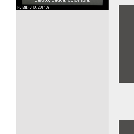
PD
ENERO 10, 2017
BY