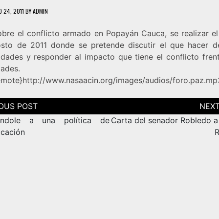
 24, 2011
BY
ADMIN
obre el conflicto armado en Popayán Cauca, se realizar el
sto de 2011 donde se pretende discutir el que hacer d
dades y responder al impacto que tiene el conflicto frent
ades.
mote}http://www.nasaacin.org/images/audios/foro.paz.m
ción
as
andole a una política de
Carta del senador Robledo a 
cación
R