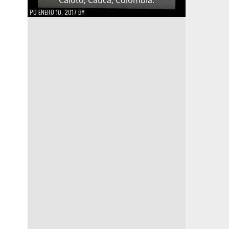
PD
ENERO 10, 2017
BY