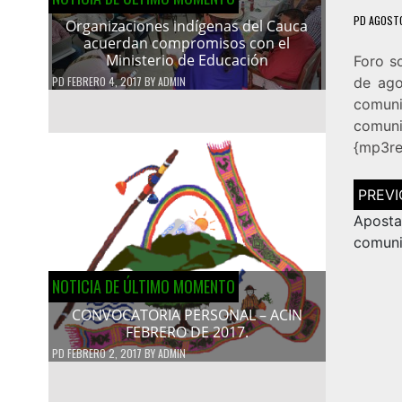
PD
AGOSTO
Organizaciones indígenas del Cauca
acuerdan compromisos con el
Ministerio de Educación
Foro s
PD
FEBRERO 4, 2017
BY
ADMIN
de ago
comuni
comuni
{mp3re
Navega
de
entrad
Apost
comuni
NOTICIA DE ÚLTIMO MOMENTO
CONVOCATORIA PERSONAL – ACIN
FEBRERO DE 2017.
PD
FEBRERO 2, 2017
BY
ADMIN