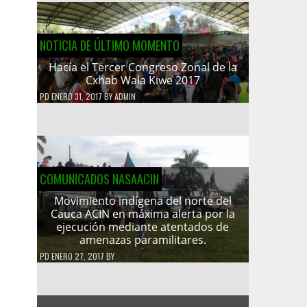
NOTICIA DE ÚLTIMO MOMENTO
Hacía el Tercer Congreso Zonal de la
Cxhab Wala Kiwe 2017
PD
ENERO 31, 2017
BY
ADMIN
COMUNICADOS NASAACIN
Movimiento indígena del norte del
Cauca ACIN en máxima alerta por la
ejecución mediante atentados de
amenazas paramilitares.
PD
ENERO 27, 2017
BY