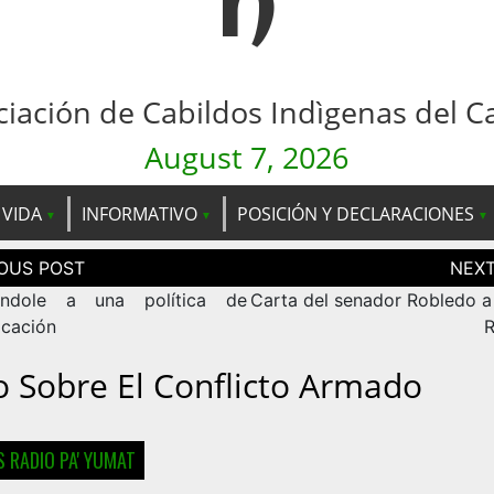
n
ciación de Cabildos Indìgenas del C
August 7, 2026
 VIDA
INFORMATIVO
POSICIÓN Y DECLARACIONES
ción
as
andole a una política de
Carta del senador Robledo a 
cación
R
o Sobre El Conflicto Armado
 RADIO PA' YUMAT