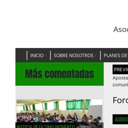
Aso
INICIO
SOBRE NOSOTROS
PLANES DE
Navega
Más comentadas
de
entrad
Apost
comuni
For
AUDIOS
NOTICIA DE ÚLTIMO MOMENTO