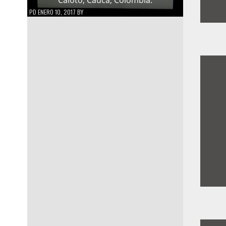
PD
ENERO 10, 2017
BY