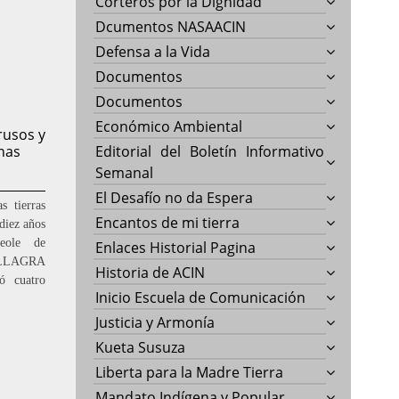
Corteros por la Dignidad
Dcumentos NASAACIN
Defensa a la Vida
Documentos
Documentos
Económico Ambiental
rusos y
nas
Editorial del Boletín Informativo
Semanal
El Desafío no da Espera
 tierras
Encantos de mi tierra
diez años
eole de
Enlaces Historial Pagina
VILLAGRA
Historia de ACIN
ó cuatro
Inicio Escuela de Comunicación
Justicia y Armonía
Kueta Susuza
Liberta para la Madre Tierra
Mandato Indígena y Popular