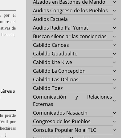
Alzados en Bastones de Mando
Audios Congreso de los Pueblos
da por el
Audios Escuela
embre del
Audios Radio Pa' Yumat
ativas de
licencia,
Buscan silenciar las conciencias
Cabildo Canoas
Cabildo Guadualito
Cabildo kite Kiwe
Cabildo La Concepción
Cabildo Las Delicias
Cabildo Toez
ctáreas
a
Comunicación y Relaciones
Externas
Comunicados Nasaacin
do pierde
Congreso de los Pueblos
értil por
ectáreas
Consulta Popular No al TLC
 […]