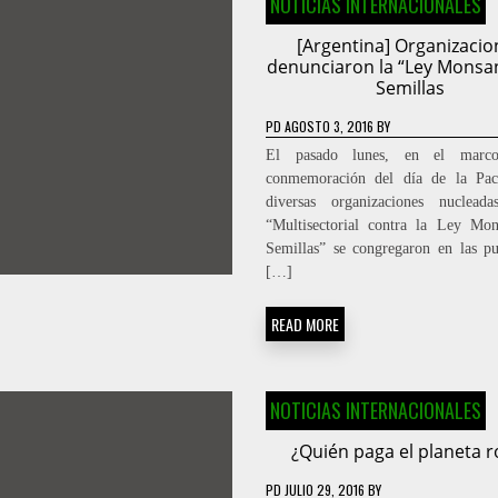
NOTICIAS INTERNACIONALES
[Argentina] Organizacio
denunciaron la “Ley Monsa
Semillas
PD
AGOSTO 3, 2016
BY
El pasado lunes, en el marc
conmemoración del día de la Pa
diversas organizaciones nuclead
“Multisectorial contra la Ley Mo
Semillas” se congregaron en las pu
[…]
READ MORE
NOTICIAS INTERNACIONALES
¿Quién paga el planeta r
PD
JULIO 29, 2016
BY