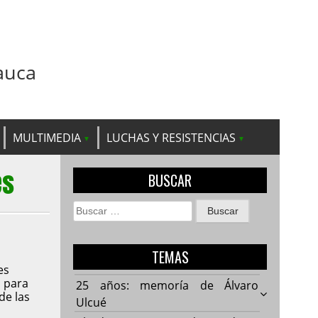
auca
MULTIMEDIA
LUCHAS Y RESISTENCIAS
es
BUSCAR
Buscar:
TEMAS
es
l para
25 años: memoría de Álvaro
de las
Ulcué