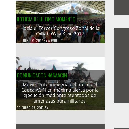
NOTICIA DE ÚLTIMO MOMENTO
Hacía el Tercer Congreso Zonal de la
Cxhab Wala Kiwe 2017
PD
ENERO 31, 2017
BY
ADMIN
COMUNICADOS NASAACIN
Movimiento indígena del norte del
Cauca ACIN en máxima alerta por la
ejecución mediante atentados de
amenazas paramilitares.
PD
ENERO 27, 2017
BY