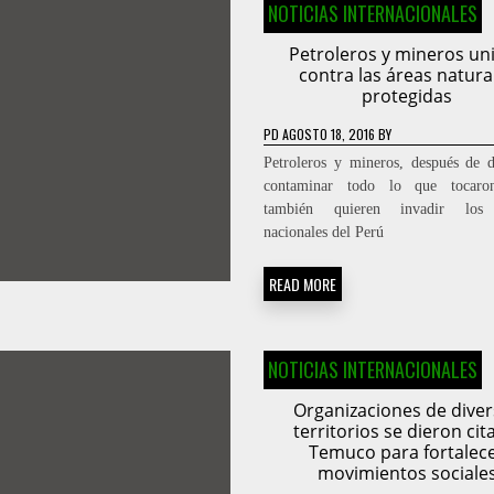
NOTICIAS INTERNACIONALES
Petroleros y mineros un
contra las áreas natura
protegidas
PD
AGOSTO 18, 2016
BY
Petroleros y mineros, después de d
contaminar todo lo que tocaro
también quieren invadir los 
nacionales del Perú
READ MORE
NOTICIAS INTERNACIONALES
Organizaciones de dive
territorios se dieron cit
Temuco para fortalec
movimientos sociale