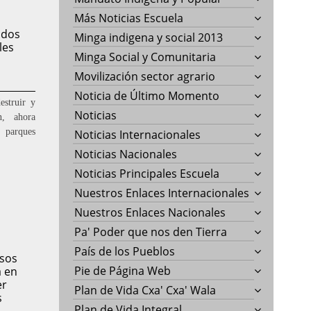
Más Noticias Escuela
idos
Minga indigena y social 2013
les
Minga Social y Comunitaria
Movilización sector agrario
Noticia de Último Momento
estruir y
Noticias
n, ahora
parques
Noticias Internacionales
Noticias Nacionales
Noticias Principales Escuela
Nuestros Enlaces Internacionales
Nuestros Enlaces Nacionales
Pa' Poder que nos den Tierra
País de los Pueblos
rsos
Pie de Página Web
a en
er
Plan de Vida Cxa' Cxa' Wala
s
Plan de Vida Integral