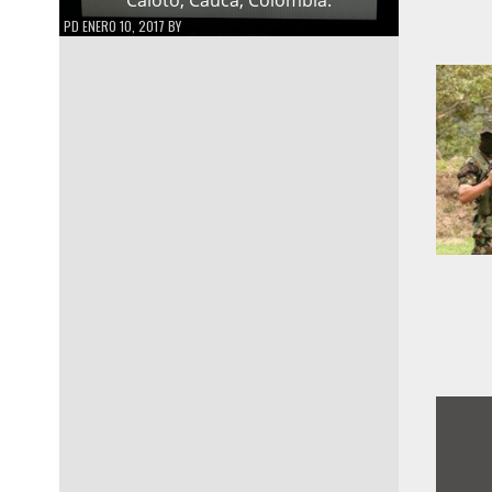
PD
ENERO 10, 2017
BY