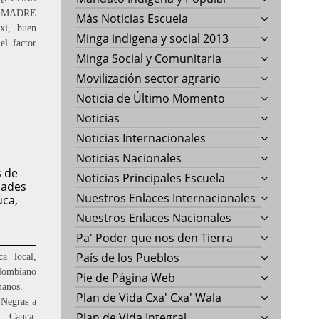
MADRE
Más Noticias Escuela
i, buen
Minga indigena y social 2013
el factor
Minga Social y Comunitaria
Movilización sector agrario
Noticia de Último Momento
Noticias
Noticias Internacionales
Noticias Nacionales
 de
Noticias Principales Escuela
dades
Nuestros Enlaces Internacionales
uca,
Nuestros Enlaces Nacionales
Pa' Poder que nos den Tierra
País de los Pueblos
a local,
olombiano
Pie de Página Web
humanos.
Plan de Vida Cxa' Cxa' Wala
 Negras a
Plan de Vida Integral
, Cauca,