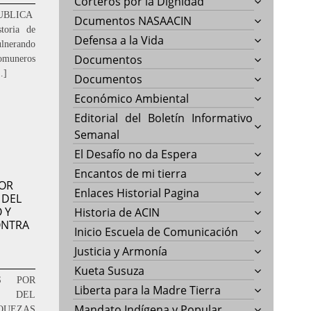
Corteros por la Dignidad
PUBLICA
Dcumentos NASAACIN
toria de
Defensa a la Vida
ulnerando
Documentos
comuneros
…]
Documentos
Económico Ambiental
Editorial del Boletín Informativo
Semanal
El Desafío no da Espera
Encantos de mi tierra
OR
Enlaces Historial Pagina
 DEL
 Y
Historia de ACIN
ONTRA
Inicio Escuela de Comunicación
Justicia y Armonía
Kueta Susuza
S POR
Liberta para la Madre Tierra
R DEL
Mandato Indígena y Popular
IQUEZAS