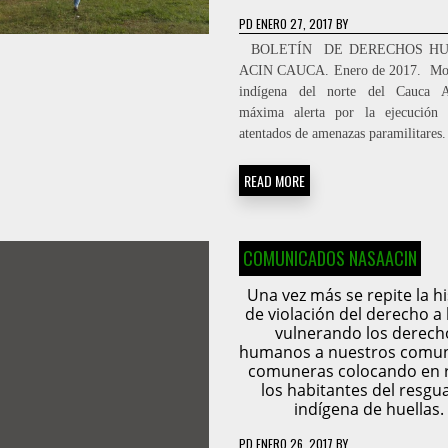
PD
ENERO 27, 2017
BY
BOLETÍN DE DERECHOS H
ACIN CAUCA. Enero de 2017. ­ Mo
indígena del norte del Cauca
máxima alerta por la ejecución 
atentados de amenazas paramilitares.
READ MORE
COMUNICADOS NASAACIN
Una vez más se repite la hi
de violación del derecho a 
vulnerando los derech
humanos a nuestros comun
comuneras colocando en 
los habitantes del resgu
indígena de huellas.
PD
ENERO 26, 2017
BY