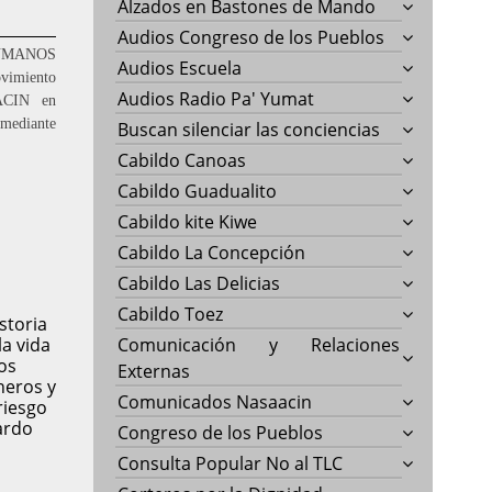
Alzados en Bastones de Mando
Audios Congreso de los Pueblos
UMANOS
Audios Escuela
vimiento
Audios Radio Pa' Yumat
 ACIN en
mediante
Buscan silenciar las conciencias
Cabildo Canoas
Cabildo Guadualito
Cabildo kite Kiwe
Cabildo La Concepción
Cabildo Las Delicias
Cabildo Toez
storia
la vida
Comunicación y Relaciones
os
Externas
eros y
Comunicados Nasaacin
riesgo
ardo
Congreso de los Pueblos
Consulta Popular No al TLC