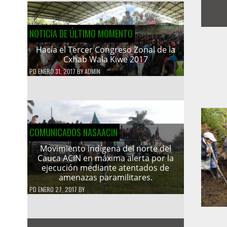
NOTICIA DE ÚLTIMO MOMENTO
Hacía el Tercer Congreso Zonal de la
Cxhab Wala Kiwe 2017
PD
ENERO 31, 2017
BY
ADMIN
COMUNICADOS NASAACIN
Movimiento indígena del norte del
Cauca ACIN en máxima alerta por la
ejecución mediante atentados de
amenazas paramilitares.
PD
ENERO 27, 2017
BY