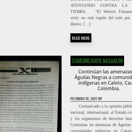
ATENTANDO CONTRA LA 
TIERRA. “El Wetwet Fxinzenx
vivir, no está regido del todo por 
dinero, […]
READ MORE
COMUNICADOS NASAACIN
Continúan las amenazas
Águilas Negras a comuni
indígenas en Caloto, Ca
Colombia.
PD
ENERO 10, 2017
BY
Comunicado a la opinión públic
nacional, internacional, al Estado c
y los organismos de derechos 
Continúan las amenazas de Águilas
comunidades indígenas en Caloto