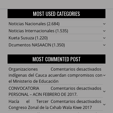
MOST USED CATEGORIES
Noticias Nacionales
(2.684)
Noticias Internacionales
(1.535)
Kueta Susuza
(1.220)
Dcumentos NASAACIN
(1.350)
MOST COMMENTED POST
en
Organizaciones
Comentarios desactivados
Organ
indígenas del Cauca acuerdan compromisos con
indíg
el Ministerio de Educación
del
en
CONVOCATORIA
Comentarios desactivados
Cauca
CONV
PERSONAL – ACIN FEBRERO DE 2017.
acuer
PERS
en
Hacía el Tercer
Comentarios desactivados
comp
–
Hacía
Congreso Zonal de la Cxhab Wala Kiwe 2017
con
ACIN