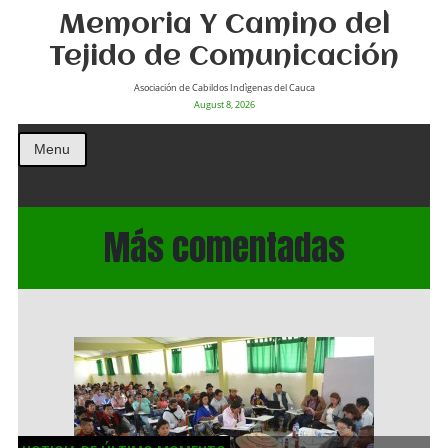
Memoria Y Camino del
Tejido de Comunicación
Asociación de Cabildos Indìgenas del Cauca
August 8, 2026
Menu
Más comentadas