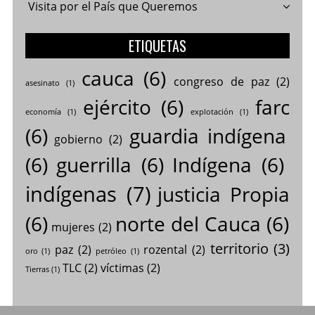
Visita por el País que Queremos
ETIQUETAS
cauca
(6)
congreso de paz
(2)
asesinato
(1)
ejército
(6)
farc
economía
(1)
explotación
(1)
(6)
guardia indígena
gobierno
(2)
(6)
guerrilla
(6)
Indígena
(6)
indígenas
(7)
justicia Propia
(6)
norte del Cauca
(6)
mujeres
(2)
territorio
(3)
paz
(2)
rozental
(2)
oro
(1)
petróleo
(1)
TLC
(2)
víctimas
(2)
Tierras
(1)