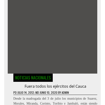
NOTICIAS NACIONALES
Fuera todos los ejércitos del Cauca
PD
JULIO 14, 2012
; MD JUNIO 10, 2020
BY
ADMIN
Desde la madrugada del 3 de julio los municipios de Suarez,
Morales, Miranda, Corinto, Toribio y Jambaló, están siendo