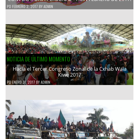
PD
FEBRERO 2, 2017
BY
ADMIN
NOTICIA DE ÚLTIMO MOMENTO
Hacía el Tercer Congreso Zonal de la Cxhab Wala
Kiwe 2017
PD
ENERO 31, 2017
BY
ADMIN