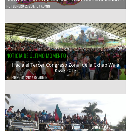
PD
FEBRERO 2, 2017
BY
ADMIN
NOTICIA DE ÚLTIMO MOMENTO
Hacía el Tercer Congreso Zonal de la Cxhab Wala
Kiwe 2017
PD
ENERO 31, 2017
BY
ADMIN