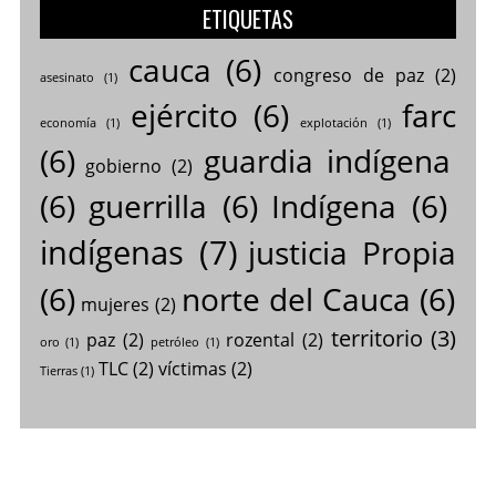
ETIQUETAS
cauca
(6)
congreso de paz
(2)
asesinato
(1)
ejército
(6)
farc
economía
(1)
explotación
(1)
(6)
guardia indígena
gobierno
(2)
(6)
guerrilla
(6)
Indígena
(6)
indígenas
(7)
justicia Propia
(6)
norte del Cauca
(6)
mujeres
(2)
territorio
(3)
paz
(2)
rozental
(2)
oro
(1)
petróleo
(1)
TLC
(2)
víctimas
(2)
Tierras
(1)