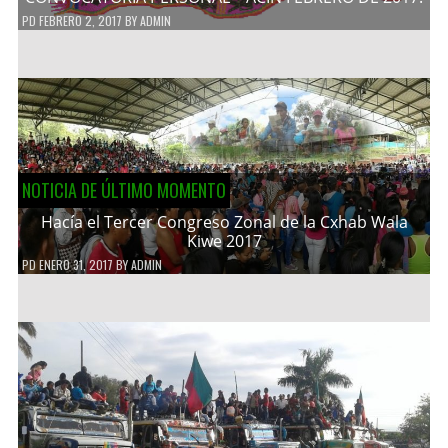
PD
FEBRERO 2, 2017
BY
ADMIN
NOTICIA DE ÚLTIMO MOMENTO
Hacía el Tercer Congreso Zonal de la Cxhab Wala
Kiwe 2017
PD
ENERO 31, 2017
BY
ADMIN