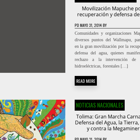
Movilización Mapuche po
recuperación y defensa de
PD
MAYO 31, 2014
BY
Comunidades y organizaciones Ma
diversos puntos del Wallmapu, par
en la gran movilización por la recup
defensa del agua, quienes manife
rechazo a la intervención de 
hidroeléctricas, forestales […]
READ MORE
NOTICIAS NACIONALES
Tolima: Gran Marcha Carna
Defensa del Agua, la Tierra,
y contra la Megaminer
PD
MAYO 31, 2014
BY