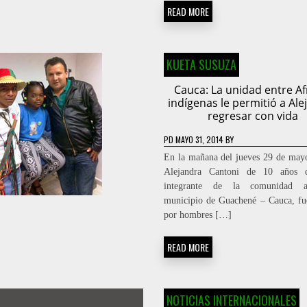
READ MORE
KUETA SUSUZA
Cauca: La unidad entre Af
indígenas le permitió a Ale
regresar con vida
PD
MAYO 31, 2014
BY
En la mañana del jueves 29 de mayo
Alejandra Cantoni de 10 años 
integrante de la comunidad a
municipio de Guachené – Cauca, fu
por hombres […]
READ MORE
NOTICIAS INTERNACIONALES