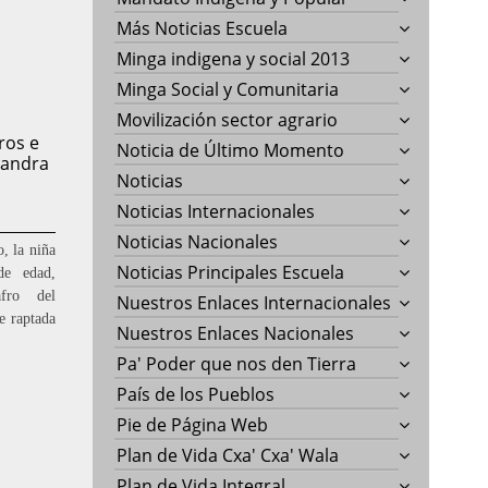
Más Noticias Escuela
Minga indigena y social 2013
Minga Social y Comunitaria
Movilización sector agrario
ros e
Noticia de Último Momento
jandra
Noticias
Noticias Internacionales
Noticias Nacionales
, la niña
Noticias Principales Escuela
de edad,
fro del
Nuestros Enlaces Internacionales
e raptada
Nuestros Enlaces Nacionales
Pa' Poder que nos den Tierra
País de los Pueblos
Pie de Página Web
Plan de Vida Cxa' Cxa' Wala
Plan de Vida Integral