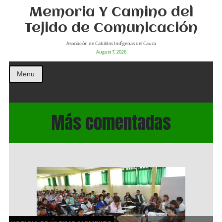
Memoria Y Camino del
Tejido de Comunicación
Asociación de Cabildos Indìgenas del Cauca
August 7, 2026
Menu
Más comentadas