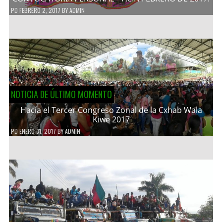
PD
FEBRERO 2, 2017
BY
ADMIN
NOTICIA DE ÚLTIMO MOMENTO
Hacía el Tercer Congreso Zonal de la Cxhab Wala
Kiwe 2017
PD
ENERO 31, 2017
BY
ADMIN