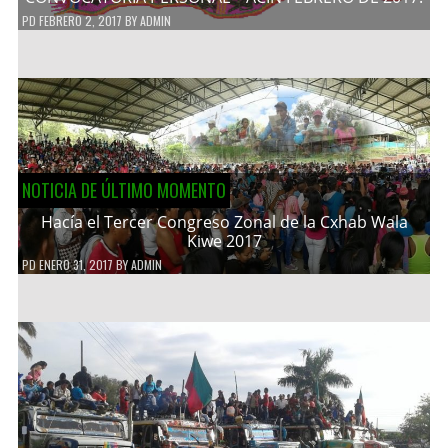
PD
FEBRERO 2, 2017
BY
ADMIN
NOTICIA DE ÚLTIMO MOMENTO
Hacía el Tercer Congreso Zonal de la Cxhab Wala
Kiwe 2017
PD
ENERO 31, 2017
BY
ADMIN