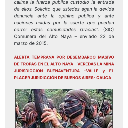
calima la fuerza publica custodio la entrada
de ellos. Solicito que ustedes agan la devida
denuncia ante la opinino publica y ante
naciones unidas por la suerte que puedan
correr estas comunidades Gracias”
. (SIC)
Comunera del Alto Naya – enviado 22 de
marzo de 2015.
ALERTA TEMPRANA POR DESEMBARCO MASIVO
DE TROPAS EN EL ALTO NAYA – VEREDAS LA MINA
JURISDICCION BUENAVENTURA -VALLE y EL
PLACER JURIDICCIÓN DE BUENOS AIRES- CAUCA