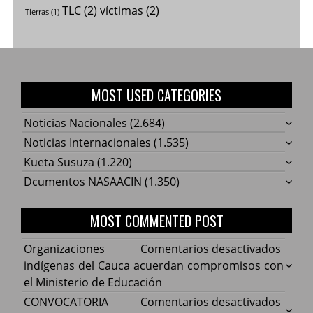
TLC
(2)
víctimas
(2)
Tierras
(1)
MOST USED CATEGORIES
Noticias Nacionales
(2.684)
Noticias Internacionales
(1.535)
Kueta Susuza
(1.220)
Dcumentos NASAACIN
(1.350)
MOST COMMENTED POST
en
Organizaciones
Comentarios desactivados
Organ
indígenas del Cauca acuerdan compromisos con
indíg
el Ministerio de Educación
del
en
CONVOCATORIA
Comentarios desactivados