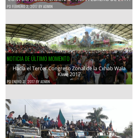
PD
FEBRERO 2, 2017
BY
ADMIN
NOTICIA DE ÚLTIMO MOMENTO
Hacía el Tercer Congreso Zonal de la Cxhab Wala
Kiwe 2017
PD
ENERO 31, 2017
BY
ADMIN