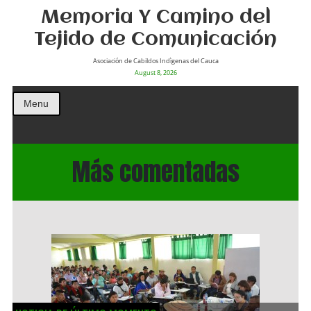
Memoria Y Camino del
Tejido de Comunicación
Asociación de Cabildos Indìgenas del Cauca
August 8, 2026
Menu
Más comentadas