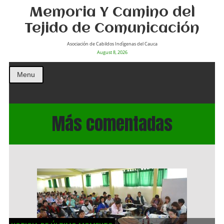
Memoria Y Camino del
Tejido de Comunicación
Asociación de Cabildos Indìgenas del Cauca
August 8, 2026
Menu
Más comentadas