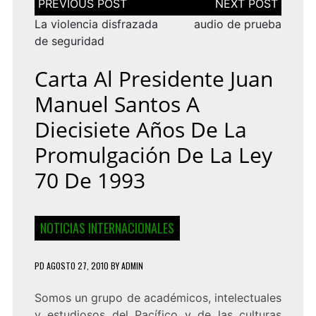
de
entradas
La violencia disfrazada
audio de prueba
de seguridad
Carta Al Presidente Juan
Manuel Santos A
Diecisiete Años De La
Promulgación De La Ley
70 De 1993
NOTICIAS INTERNACIONALES
PD
AGOSTO 27, 2010
BY
ADMIN
Somos un grupo de académicos, intelectuales
y estudiosos del Pacífico y de las culturas