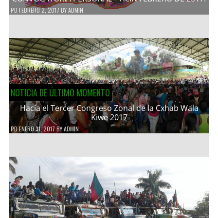
PD
FEBRERO 2, 2017
BY
ADMIN
NOTICIA DE ÚLTIMO MOMENTO
Hacía el Tercer Congreso Zonal de la Cxhab Wala
Kiwe 2017
PD
ENERO 31, 2017
BY
ADMIN