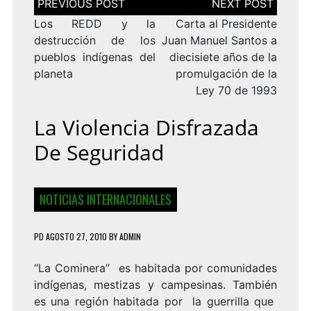
de
entradas
Los REDD y la
Carta al Presidente
destrucción de los
Juan Manuel Santos a
pueblos indígenas del
diecisiete años de la
planeta
promulgación de la
Ley 70 de 1993
La Violencia Disfrazada
De Seguridad
NOTICIAS INTERNACIONALES
PD
AGOSTO 27, 2010
BY
ADMIN
“La Cominera” es habitada por comunidades
indígenas, mestizas y campesinas. También
es una región habitada por la guerrilla que