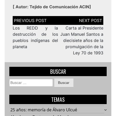
[
Autor: Tejido de Comunicación ACIN
]
Navegación
de
entradas
Los REDD y la
Carta al Presidente
destrucción de los
Juan Manuel Santos a
pueblos indígenas del
diecisiete años de la
planeta
promulgación de la
Ley 70 de 1993
BUSCAR
Buscar:
TEMAS
25 años: memoría de Álvaro Ulcué