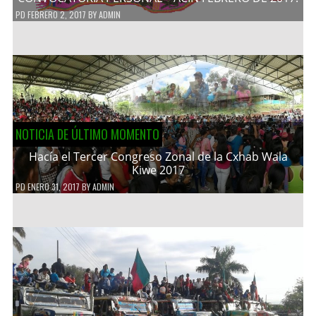
PD
FEBRERO 2, 2017
BY
ADMIN
NOTICIA DE ÚLTIMO MOMENTO
Hacía el Tercer Congreso Zonal de la Cxhab Wala
Kiwe 2017
PD
ENERO 31, 2017
BY
ADMIN