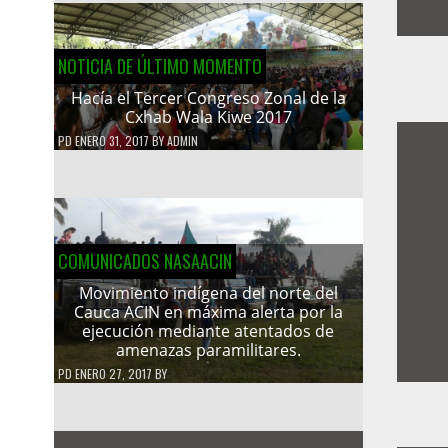
NOTICIA DE ÚLTIMO MOMENTO
Hacía el Tercer Congreso Zonal de la
Cxhab Wala Kiwe 2017
PD
ENERO 31, 2017
BY
ADMIN
COMUNICADOS NASAACIN
Movimiento indígena del norte del
Cauca ACIN en máxima alerta por la
ejecución mediante atentados de
amenazas paramilitares.
PD
ENERO 27, 2017
BY