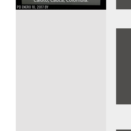
PD
ENERO 10, 2017
BY