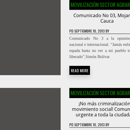
MOVILIZACIÓN SECTOR AGRAR
Comunicado No 03, Mojar
Cauca
PD
SEPTIEMBRE 10, 2013
BY
Comunicado No 3 a la opinión
nacional e internacional. “Jamás enf
espada hasta no ver a mi pueblo t
liberado”,Simón Bolívar.
READ MORE
MOVILIZACIÓN SECTOR AGRAR
¡No más criminalización
movimiento social! Comu
urgente a toda la ciudad
PD
SEPTIEMBRE 10, 2013
BY