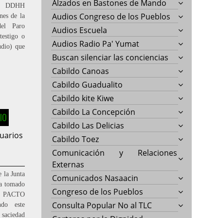
Alzados en Bastones de Mando
de DDHH
Audios Congreso de los Pueblos
nes de la
el Paro
Audios Escuela
testigo o
Audios Radio Pa' Yumat
udio) que
Buscan silenciar las conciencias
Cabildo Canoas
Cabildo Guadualito
Cabildo kite Kiwe
Cabildo La Concepción
IO
Cabildo Las Delicias
suarios
Cabildo Toez
Comunicación y Relaciones
Externas
 la Junta
Comunicados Nasaacin
ya tomado
Congreso de los Pueblos
el PACTO
Consulta Popular No al TLC
o este
 saciedad