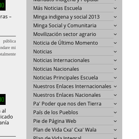
IO
Más Noticias Escuela
ras –
Minga indigena y social 2013
Minga Social y Comunitaria
Movilización sector agrario
 pública
Noticia de Último Momento
undare mi
Noticias
otalmente
Noticias Internacionales
Noticias Nacionales
Noticias Principales Escuela
Nuestros Enlaces Internacionales
Nuestros Enlaces Nacionales
IO
Pa' Poder que nos den Tierra
 al
País de los Pueblos
nicado
Pie de Página Web
anía
Plan de Vida Cxa' Cxa' Wala
Plan de Vida Integral