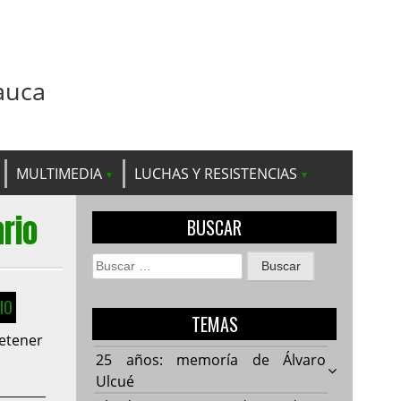
auca
MULTIMEDIA
LUCHAS Y RESISTENCIAS
rio
BUSCAR
Buscar:
IO
TEMAS
etener
25 años: memoría de Álvaro
Ulcué