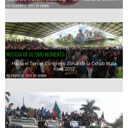
PD
FEBRERO 2, 2017
BY
ADMIN
NOTICIA DE ÚLTIMO MOMENTO
Hacía el Tercer Congreso Zonal de la Cxhab Wala
Kiwe 2017
PD
ENERO 31, 2017
BY
ADMIN