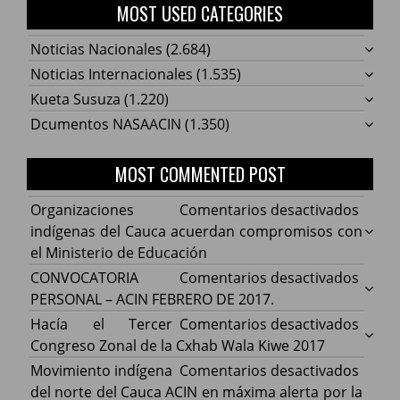
MOST USED CATEGORIES
Noticias Nacionales
(2.684)
Noticias Internacionales
(1.535)
Kueta Susuza
(1.220)
Dcumentos NASAACIN
(1.350)
MOST COMMENTED POST
en
Organizaciones
Comentarios desactivados
Organ
indígenas del Cauca acuerdan compromisos con
indíg
el Ministerio de Educación
del
en
CONVOCATORIA
Comentarios desactivados
Cauca
CONV
PERSONAL – ACIN FEBRERO DE 2017.
acuer
PERS
en
Hacía el Tercer
Comentarios desactivados
comp
–
Hacía
Congreso Zonal de la Cxhab Wala Kiwe 2017
con
ACIN
el
en
Movimiento indígena
Comentarios desactivados
el
FEBR
Terce
Movim
del norte del Cauca ACIN en máxima alerta por la