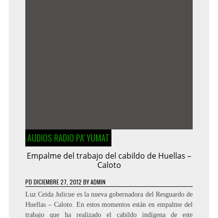
AUDIOS RADIO PA' YUMAT
Empalme del trabajo del cabildo de Huellas –
Caloto
PD
DICIEMBRE 27, 2012
BY
ADMIN
Luz Ceida Julicue es la nueva gobernadora del Resguardo de
Huellas – Caloto. En estos momentos están en empalme del
trabajo que ha realizado el cabildo indígena de este