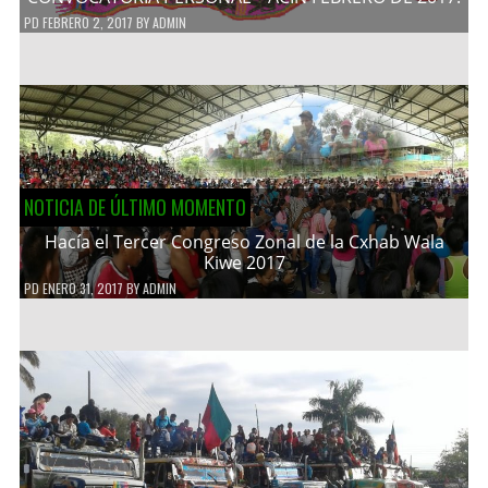
PD
FEBRERO 2, 2017
BY
ADMIN
NOTICIA DE ÚLTIMO MOMENTO
Hacía el Tercer Congreso Zonal de la Cxhab Wala
Kiwe 2017
PD
ENERO 31, 2017
BY
ADMIN