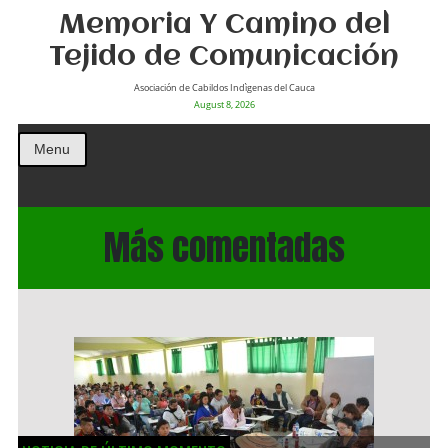
Memoria Y Camino del
Tejido de Comunicación
Asociación de Cabildos Indìgenas del Cauca
August 8, 2026
Menu
Más comentadas