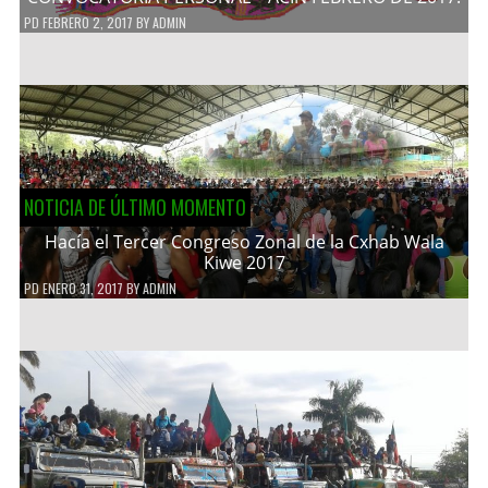
PD
FEBRERO 2, 2017
BY
ADMIN
NOTICIA DE ÚLTIMO MOMENTO
Hacía el Tercer Congreso Zonal de la Cxhab Wala
Kiwe 2017
PD
ENERO 31, 2017
BY
ADMIN