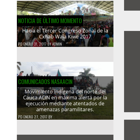
NOTICIA DE ÚLTIMO MOMENTO
Hacía el Tercer Congreso Zonal de la
Cxhab Wala Kiwe 2017
PD
ENERO 31, 2017
BY
ADMIN
COMUNICADOS NASAACIN
Movimiento indígena del norte del
Cauca ACIN en máxima alerta por la
ejecución mediante atentados de
amenazas paramilitares.
PD
ENERO 27, 2017
BY