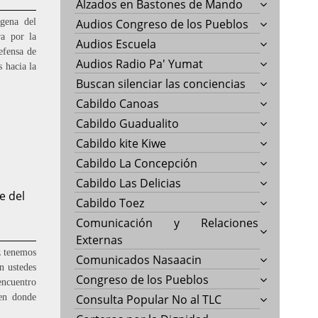
Alzados en Bastones de Mando
ígena del
Audios Congreso de los Pueblos
a por la
Audios Escuela
efensa de
Audios Radio Pa' Yumat
s hacia la
Buscan silenciar las conciencias
Cabildo Canoas
Cabildo Guadualito
Cabildo kite Kiwe
Cabildo La Concepción
Cabildo Las Delicias
e del
Cabildo Toez
Comunicación y Relaciones
Externas
z tenemos
Comunicados Nasaacin
on ustedes
Congreso de los Pueblos
encuentro
 en donde
Consulta Popular No al TLC