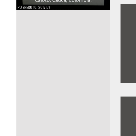
PD
ENERO 10, 2017
BY