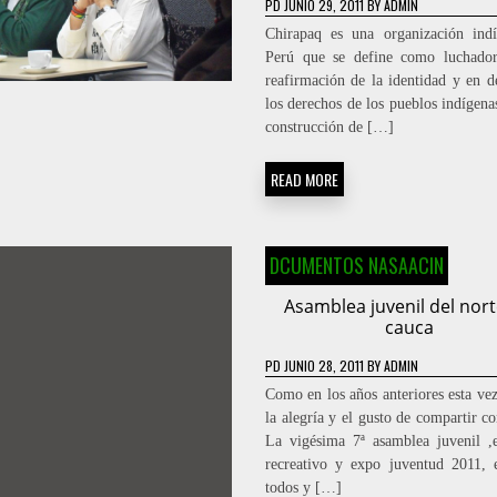
PD
JUNIO 29, 2011
BY
ADMIN
Chirapaq es una organización ind
Perú que se define como luchador
reafirmación de la identidad y en d
los derechos de los pueblos indígena
construcción de […]
READ MORE
DCUMENTOS NASAACIN
Asamblea juvenil del nort
cauca
PD
JUNIO 28, 2011
BY
ADMIN
Como en los años anteriores esta ve
la alegría y el gusto de compartir c
La vigésima 7ª asamblea juvenil ,
recreativo y expo juventud 2011,
todos y […]