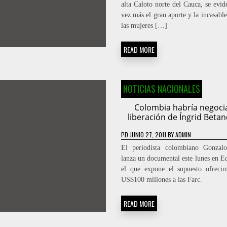
alta Caloto norte del Cauca, se evid
vez más el gran aporte y la incasabl
las mujeres […]
READ MORE
NOTICIAS NACIONALES
Colombia habría negoc
liberación de Íngrid Beta
PD
JUNIO 27, 2011
BY
ADMIN
El periodista colombiano Gonzalo
lanza un documental este lunes en E
el que expone el supuesto ofreci
US$100 millones a las Farc.
READ MORE