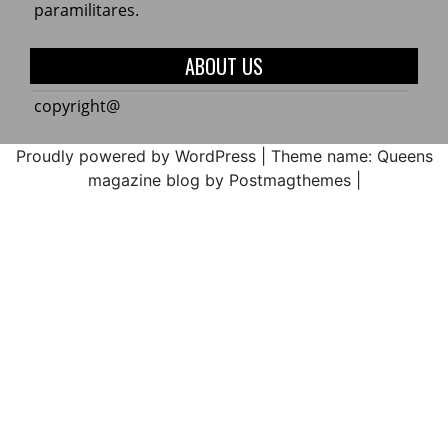
2017.
Zonal
del
paramilitares.
Educa
de
norte
la
del
ABOUT US
Cxhab
Cauca
Wala
ACIN
copyright@
Kiwe
en
2017
máxi
Proudly powered by WordPress
|
Theme name: Queens
alerta
magazine blog by Postmagthemes
|
por
la
ejecu
media
atent
de
amen
parami