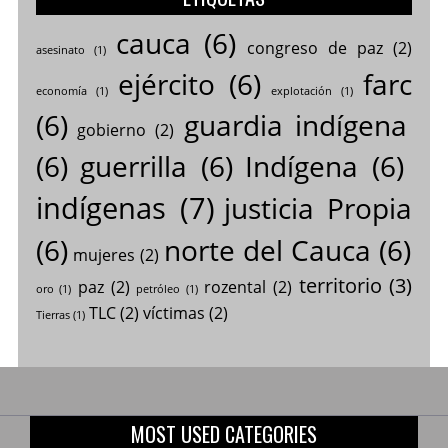
cauca
(6)
congreso de paz
(2)
asesinato
(1)
ejército
(6)
farc
economía
(1)
explotación
(1)
(6)
guardia indígena
gobierno
(2)
(6)
guerrilla
(6)
Indígena
(6)
indígenas
(7)
justicia Propia
(6)
norte del Cauca
(6)
mujeres
(2)
territorio
(3)
paz
(2)
rozental
(2)
oro
(1)
petróleo
(1)
TLC
(2)
víctimas
(2)
Tierras
(1)
MOST USED CATEGORIES