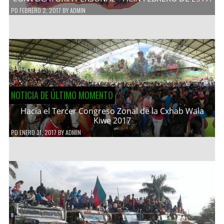
PD
FEBRERO 2, 2017
BY
ADMIN
NOTICIA DE ÚLTIMO MOMENTO
Hacía el Tercer Congreso Zonal de la Cxhab Wala
Kiwe 2017
PD
ENERO 31, 2017
BY
ADMIN