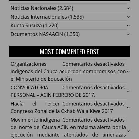
Noticias Nacionales
(2.684)
Noticias Internacionales
(1.535)
Kueta Susuza
(1.220)
Dcumentos NASAACIN
(1.350)
MOST COMMENTED POST
en
Organizaciones
Comentarios desactivados
Organ
indígenas del Cauca acuerdan compromisos con
indíg
el Ministerio de Educación
del
en
CONVOCATORIA
Comentarios desactivados
Cauca
CONV
PERSONAL – ACIN FEBRERO DE 2017.
acuer
PERS
en
Hacía el Tercer
Comentarios desactivados
comp
–
Hacía
Congreso Zonal de la Cxhab Wala Kiwe 2017
con
ACIN
el
en
Movimiento indígena
Comentarios desactivados
el
FEBR
Terce
Movim
del norte del Cauca ACIN en máxima alerta por la
Minist
DE
Congr
indíg
ejecución mediante atentados de amenazas
de