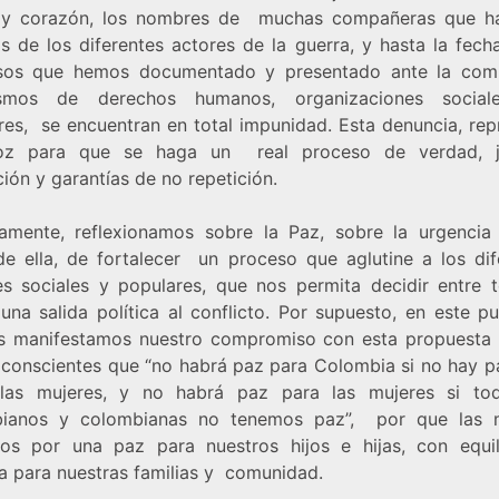
y corazón, los nombres de muchas compañeras que h
as de los diferentes actores de la guerra, y hasta la fech
sos que hemos documentado y presentado ante la com
ismos de derechos humanos, organizaciones soci
res, se encuentran en total impunidad. Esta denuncia, rep
oz para que se haga un real proceso de verdad, jus
ión y garantías de no repetición.
amente, reflexionamos sobre la Paz, sobre la urgencia
de ella, de fortalecer un proceso que aglutine a los dif
es sociales y populares, que nos permita decidir entre 
una salida política al conflicto. Por supuesto, en este p
s manifestamos nuestro compromiso con esta propuesta
conscientes que “no habrá paz para Colombia si no hay p
las mujeres, y no habrá paz para las mujeres si to
ianos y colombianas no tenemos paz”, por que las 
os por una paz para nuestros hijos e hijas, con equil
a para nuestras familias y comunidad.