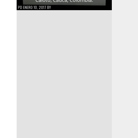
PD
ENERO 10, 2017
BY