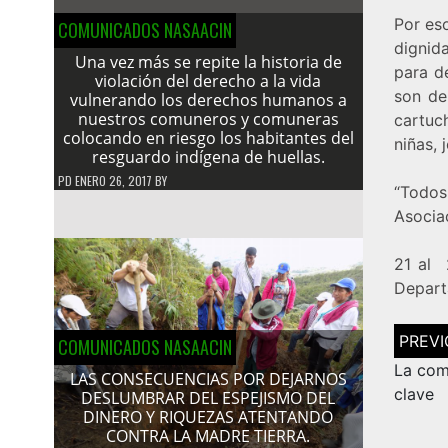
Por es
COMUNICADOS NASAACIN
dignid
Una vez más se repite la historia de
para d
violación del derecho a la vida
son de
vulnerando los derechos humanos a
nuestros comuneros y comuneras
cartuc
colocando en riesgo los habitantes del
niñas,
resguardo indígena de huellas.
PD
ENERO 26, 2017
BY
“Todos
Asocia
21 al 
Depart
Navega
COMUNICADOS NASAACIN
de
entrad
La com
LAS CONSECUENCIAS POR DEJARNOS
clave
DESLUMBRAR DEL ESPEJISMO DEL
DINERO Y RIQUEZAS ATENTANDO
CONTRA LA MADRE TIERRA.