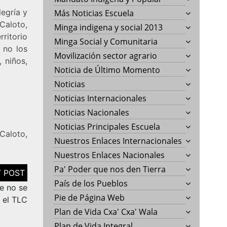
egría y
Más Noticias Escuela
Caloto,
Minga indigena y social 2013
ritorio
Minga Social y Comunitaria
 no los
Movilización sector agrario
 niños,
Noticia de Último Momento
Noticias
Noticias Internacionales
Noticias Nacionales
Noticias Principales Escuela
Caloto,
Nuestros Enlaces Internacionales
Nuestros Enlaces Nacionales
Pa' Poder que nos den Tierra
País de los Pueblos
e no se
Pie de Página Web
 el TLC
Plan de Vida Cxa' Cxa' Wala
Plan de Vida Integral