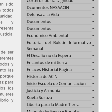
Corteros por la Dignidad
an sido
Dcumentos NASAACIN
a todos
Defensa a la Vida
unidad,
Documentos
ales y
resenta
Documentos
ticia,
Económico Ambiental
Editorial del Boletín Informativo
Semanal
 de ser
El Desafío no da Espera
erentes
Encantos de mi tierra
todos y
Enlaces Historial Pagina
unto las
 porque
Historia de ACIN
az para
Inicio Escuela de Comunicación
dos los
Justicia y Armonía
mujeres
Kueta Susuza
ibrio y
Liberta para la Madre Tierra
Mandato Indígena y Popular