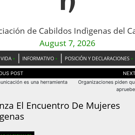
n
ciación de Cabildos Indìgenas del C
August 7, 2026
 VIDA
INFORMATIVO
POSICIÓN Y DECLARACIONES
ción
as
unicación es una herramienta
Organizaciones piden qu
apruebe
nza El Encuentro De Mujeres
ígenas