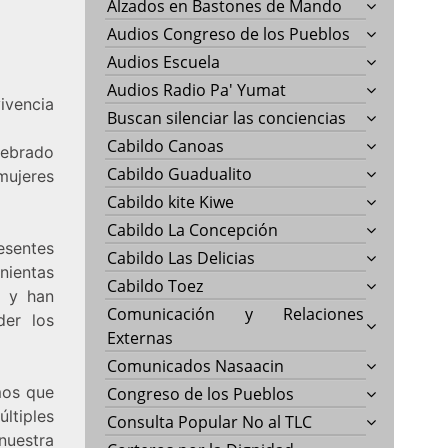
Alzados en Bastones de Mando
Audios Congreso de los Pueblos
Audios Escuela
Audios Radio Pa' Yumat
ivencia
Buscan silenciar las conciencias
Cabildo Canoas
lebrado
Cabildo Guadualito
mujeres
Cabildo kite Kiwe
Cabildo La Concepción
resentes
Cabildo Las Delicias
nientas
Cabildo Toez
n y han
Comunicación y Relaciones
der los
Externas
Comunicados Nasaacin
mos que
Congreso de los Pueblos
ltiples
Consulta Popular No al TLC
nuestra