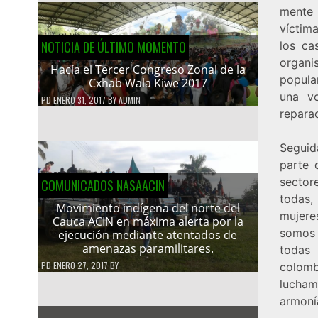
mente 
víctim
NOTICIA DE ÚLTIMO MOMENTO
los ca
organ
Hacía el Tercer Congreso Zonal de la
popula
Cxhab Wala Kiwe 2017
una v
PD
ENERO 31, 2017
BY
ADMIN
reparac
Seguid
parte 
sector
COMUNICADOS NASAACIN
todas, 
Movimiento indígena del norte del
mujere
Cauca ACIN en máxima alerta por la
somos 
ejecución mediante atentados de
amenazas paramilitares.
todas 
PD
ENERO 27, 2017
BY
colomb
lucham
armoní