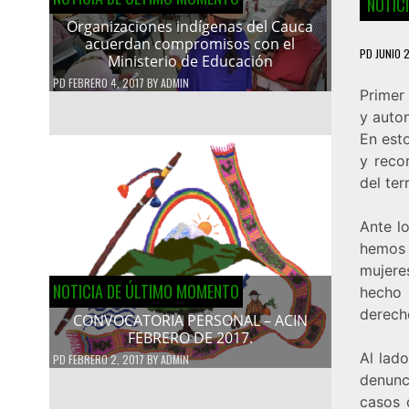
NOTIC
Organizaciones indígenas del Cauca
acuerdan compromisos con el
PD
JUNIO 2
Ministerio de Educación
PD
FEBRERO 4, 2017
BY
ADMIN
Primer
y auto
En est
y reco
del ter
Ante lo
hemos 
mujere
NOTICIA DE ÚLTIMO MOMENTO
hecho 
derecho
CONVOCATORIA PERSONAL – ACIN
FEBRERO DE 2017.
Al lad
PD
FEBRERO 2, 2017
BY
ADMIN
denunc
casos 