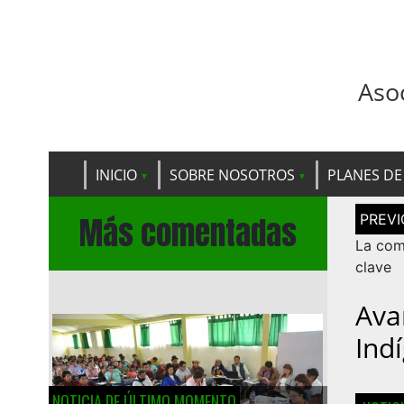
Aso
INICIO
SOBRE NOSOTROS
PLANES DE
Navega
Más comentadas
de
entrad
La com
clave
Ava
Ind
NOTICIA DE ÚLTIMO MOMENTO