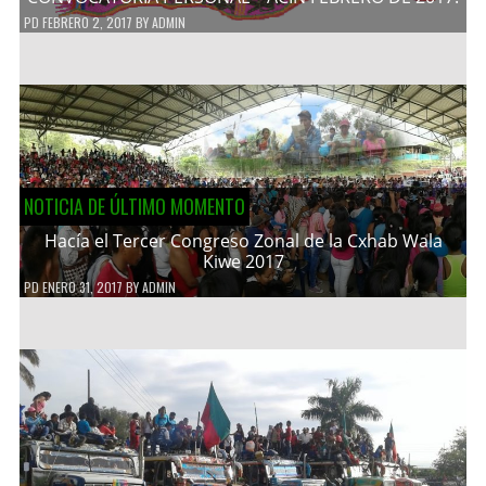
PD
FEBRERO 2, 2017
BY
ADMIN
NOTICIA DE ÚLTIMO MOMENTO
Hacía el Tercer Congreso Zonal de la Cxhab Wala
Kiwe 2017
PD
ENERO 31, 2017
BY
ADMIN