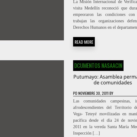
La Misión Internacional de Verific
visita Medellín reconoció que dur
empeoraron las condiciones con
trabajan las organizaciones defe
Derechos Humanos en el departamen
READ MORE
DCUMENTOS NASAACIN
Putumayo: Asamblea perm
de comunidades
PD
NOVIEMBRE 30, 2011
BY
Las comunidades campesinas, in
afrodescendientes del Territorio 
Vega- Teteyé movilizadas en mani
pacífica desde el día 24 de novi
2011 en la vereda Santa María Me
Inspección […]