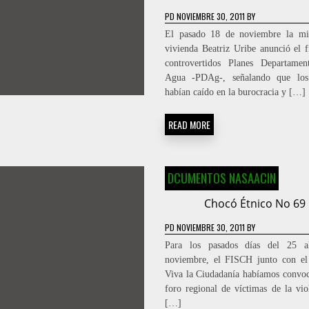
PD
NOVIEMBRE 30, 2011
BY
El pasado 18 de noviembre la min
vivienda Beatriz Uribe anunció el f
controvertidos Planes Departamen
Agua -PDAg-, señalando que lo
habían caído en la burocracia y […]
READ MORE
DCUMENTOS NASAACIN
Chocó Étnico No 69
PD
NOVIEMBRE 30, 2011
BY
Para los pasados días del 25 
noviembre, el FISCH junto con el
Viva la Ciudadanía habíamos convo
foro regional de víctimas de la vio
[…]