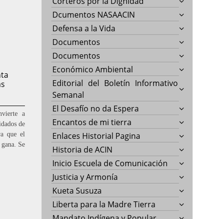
Corteros por la Dignidad
Dcumentos NASAACIN
Defensa a la Vida
Documentos
Documentos
Económico Ambiental
nta
Editorial del Boletín Informativo
as
Semanal
El Desafío no da Espera
nvierte a
Encantos de mi tierra
idados de
ra que el
Enlaces Historial Pagina
 gana. Se
Historia de ACIN
Inicio Escuela de Comunicación
Justicia y Armonía
Kueta Susuza
Liberta para la Madre Tierra
Mandato Indígena y Popular