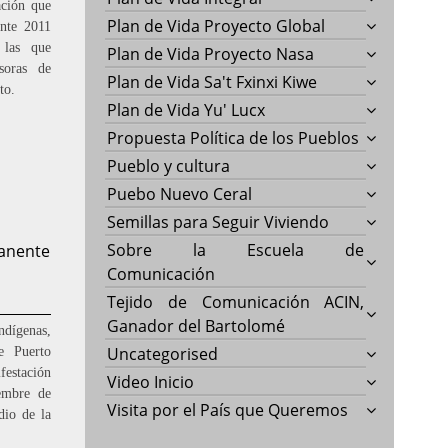
ación que
Plan de Vida Proyecto Global
ante 2011
 las que
Plan de Vida Proyecto Nasa
nsoras de
Plan de Vida Sa't Fxinxi Kiwe
to.
Plan de Vida Yu' Lucx
Propuesta Política de los Pueblos
Pueblo y cultura
Puebo Nuevo Ceral
Semillas para Seguir Viviendo
Sobre la Escuela de
anente
Comunicación
Tejido de Comunicación ACIN,
Ganador del Bartolomé
dígenas,
Uncategorised
de Puerto
festación
Video Inicio
embre de
Visita por el País que Queremos
dio de la