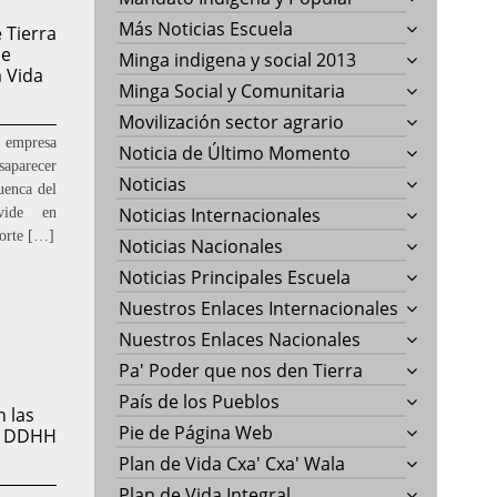
Más Noticias Escuela
 Tierra
de
Minga indigena y social 2013
a Vida
Minga Social y Comunitaria
Movilización sector agrario
 empresa
Noticia de Último Momento
aparecer
Noticias
uenca del
Noticias Internacionales
vide en
norte […]
Noticias Nacionales
Noticias Principales Escuela
Nuestros Enlaces Internacionales
Nuestros Enlaces Nacionales
Pa' Poder que nos den Tierra
País de los Pueblos
 las
Pie de Página Web
de DDHH
Plan de Vida Cxa' Cxa' Wala
Plan de Vida Integral