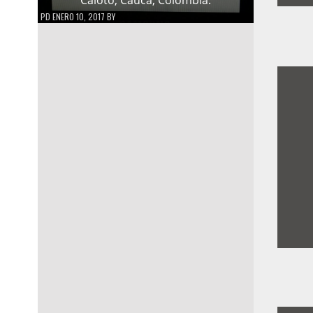
PD
ENERO 10, 2017
BY