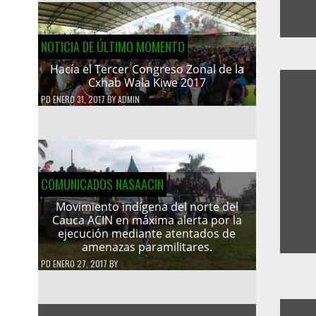
NOTICIA DE ÚLTIMO MOMENTO
Hacía el Tercer Congreso Zonal de la
Cxhab Wala Kiwe 2017
PD
ENERO 31, 2017
BY
ADMIN
COMUNICADOS NASAACIN
Movimiento indígena del norte del
Cauca ACIN en máxima alerta por la
ejecución mediante atentados de
amenazas paramilitares.
PD
ENERO 27, 2017
BY