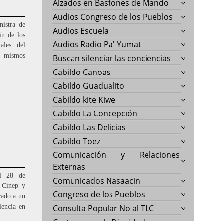
Alzados en Bastones de Mando
Audios Congreso de los Pueblos
istra de
Audios Escuela
in de los
Audios Radio Pa' Yumat
tales del
s mismos
Buscan silenciar las conciencias
Cabildo Canoas
Cabildo Guadualito
Cabildo kite Kiwe
Cabildo La Concepción
Cabildo Las Delicias
Cabildo Toez
Comunicación y Relaciones
Externas
al 28 de
Comunicados Nasaacin
 Cinep y
Congreso de los Pueblos
cado a un
lencia en
Consulta Popular No al TLC