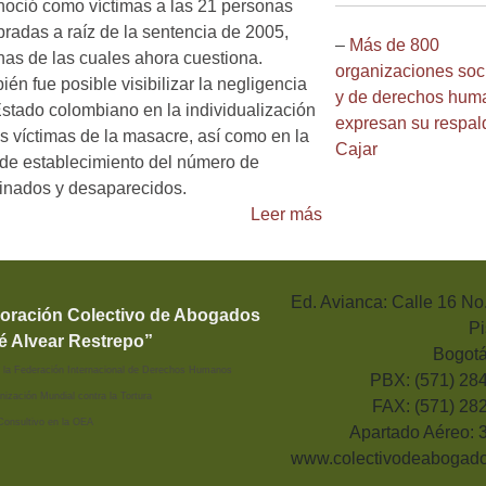
noció como víctimas a las 21 personas
radas a raíz de la sentencia de 2005,
–
Más de 800
nas de las cuales ahora cuestiona.
organizaciones soc
én fue posible visibilizar la negligencia
y de derechos hum
Estado colombiano en la individualización
expresan su respal
as víctimas de la masacre, así como en la
Cajar
a de establecimiento del número de
inados y desaparecidos.
Leer más
Ed. Avianca: Calle 16 No
oración Colectivo de Abogados
Pi
é Alvear Restrepo”
Bogotá
 a la Federación Internacional de Derechos Humanos
PBX:
(571) 28
nización Mundial contra la Tortura
FAX:
(571) 28
Consultivo en la OEA
Apartado Aéreo: 
www.colectivodeabogado