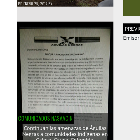
PD
ENERO 25, 2017
BY
Navega
de
entrad
Emisor
COMUNICADOS NASAACIN
Continúan las amenazas de Águilas
Negras a comunidades indígenas en
Caloto, Cauca, Colombia.