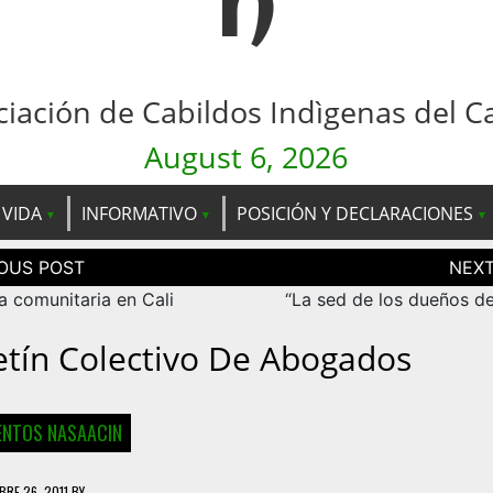
n
ciación de Cabildos Indìgenas del C
August 6, 2026
 VIDA
INFORMATIVO
POSICIÓN Y DECLARACIONES
ción
as
a comunitaria en Cali
“La sed de los dueños de
etín Colectivo De Abogados
NTOS NASAACIN
BRE 26, 2011
BY