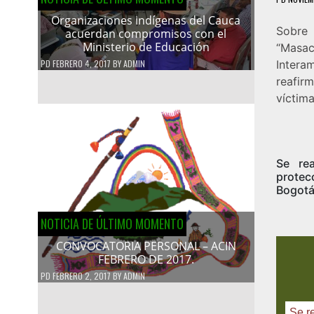
Organizaciones indígenas del Cauca
Sobre 
acuerdan compromisos con el
Ministerio de Educación
“Masa
PD
FEBRERO 4, 2017
BY
ADMIN
Intera
reafirm
víctim
Se rea
protecc
Bogotá
NOTICIA DE ÚLTIMO MOMENTO
CONVOCATORIA PERSONAL – ACIN
FEBRERO DE 2017.
PD
FEBRERO 2, 2017
BY
ADMIN
Se r