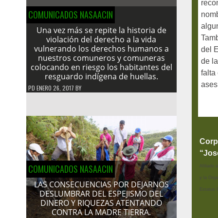
reco
COMUNICADOS NASAACIN
nomb
algu
Una vez más se repite la historia de
Tambi
violación del derecho a la vida
vulnerando los derechos humanos a
del 
nuestros comuneros y comuneras
de l
colocando en riesgo los habitantes del
falt
resguardo indígena de huellas.
ases
PD
ENERO 26, 2017
BY
Corp
“Jos
COMUNICADOS NASAACIN
Afiliado
y la Orga
LAS CONSECUENCIAS POR DEJARNOS
Estatus 
DESLUMBRAR DEL ESPEJISMO DEL
DINERO Y RIQUEZAS ATENTANDO
CONTRA LA MADRE TIERRA.