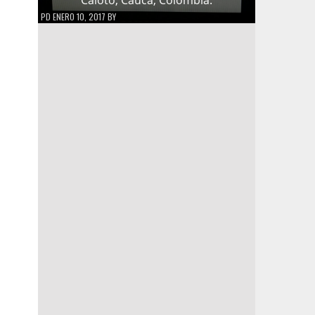
PD
ENERO 10, 2017
BY