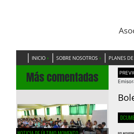
Aso
INICIO
SOBRE NOSOTROS
PLANES DE
Navega
Más comentadas
de
entrad
Emisor
Bol
DCUME
NOTICIA DE ÚLTIMO MOMENTO
PD
NOVIEM