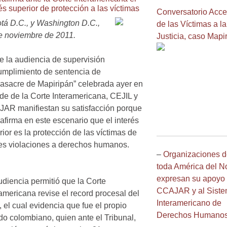
és superior de protección a las víctimas
Conversatorio Acc
tá D.C., y Washington D.C.,
de las Víctimas a la
e noviembre de 2011.
Justicia, caso Mapi
e la au
diencia de supervisión
umplimiento de sentencia de
Masacre de Mapiripán” celebrada ayer en
ede de la Corte Interamericana, CEJIL y
AR manifiestan su satisfacción porque
afirma en este escenario que el interés
ior es la protección de las víctimas de
es violaciones a derechos humanos.
–
Organizaciones d
toda América del N
expresan su apoyo
udiencia permitió que la Corte
CCAJAR y al Sist
ramericana revise el record procesal del
Interamericano de
 el cual evidencia que fue el propio
Derechos Humano
do colombiano, quien ante el Tribunal,