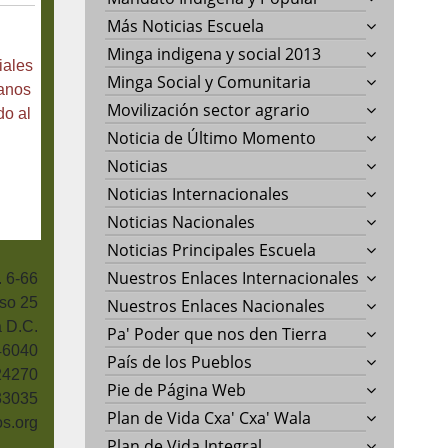
Más Noticias Escuela
Minga indigena y social 2013
iales
Minga Social y Comunitaria
anos
Movilización sector agrario
do al
Noticia de Último Momento
Noticias
Noticias Internacionales
Noticias Nacionales
Noticias Principales Escuela
Nuestros Enlaces Internacionales
. 6-66
so 25
Nuestros Enlaces Nacionales
 D.C.
Pa' Poder que nos den Tierra
46040
País de los Pueblos
24270
Pie de Página Web
33035
Plan de Vida Cxa' Cxa' Wala
s.org
Plan de Vida Integral