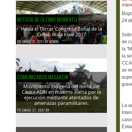
inter
Bogo
NOTICIA DE ÚLTIMO MOMENTO
24 d
Hacía el Tercer Congreso Zonal de la
Cxhab Wala Kiwe 2017
Sobr
PD
ENERO 31, 2017
BY
ADMIN
de c
la “
la s
CCAJ
se re
COMUNICADOS NASAACIN
super
grav
Movimiento indígena del norte del
Cauca ACIN en máxima alerta por la
ejecución mediante atentados de
amenazas paramilitares.
La a
PD
ENERO 27, 2017
BY
Inte
caso,
Esta