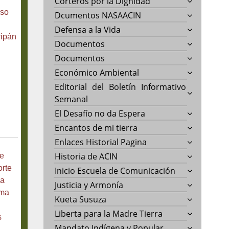
Corteros por la Dignidad
eso
Dcumentos NASAACIN
Defensa a la Vida
ripán
Documentos
Documentos
Económico Ambiental
Editorial del Boletín Informativo
Semanal
El Desafío no da Espera
Encantos de mi tierra
Enlaces Historial Pagina
Historia de ACIN
e
orte
Inicio Escuela de Comunicación
 a
Justicia y Armonía
ema
Kueta Susuza
Liberta para la Madre Tierra
s
Mandato Indígena y Popular