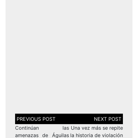
Navegación
de
entradas
Continúan las
Una vez más se repite
amenazas de Águilas
la historia de violación