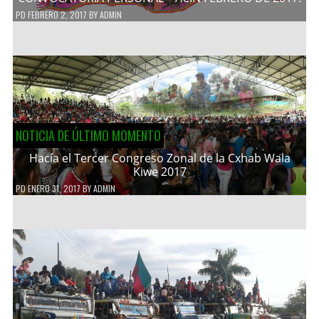
PD
FEBRERO 2, 2017
BY
ADMIN
NOTICIA DE ÚLTIMO MOMENTO
Hacía el Tercer Congreso Zonal de la Cxhab Wala
Kiwe 2017
PD
ENERO 31, 2017
BY
ADMIN