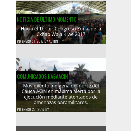
NOTICIA DE ÚLTIMO MOMENTO
Hacía el Tercer Congreso Zonal de la
Cxhab Wala Kiwe 2017
PD
ENERO 31, 2017
BY
ADMIN
COMUNICADOS NASAACIN
Movimiento indígena del norte del
Cauca ACIN en máxima alerta por la
ejecución mediante atentados de
amenazas paramilitares.
PD
ENERO 27, 2017
BY