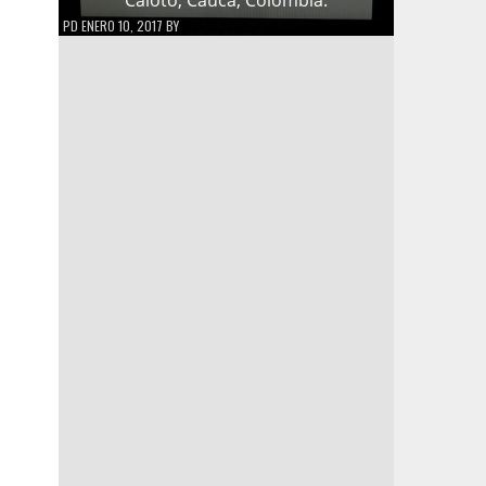
PD
ENERO 10, 2017
BY