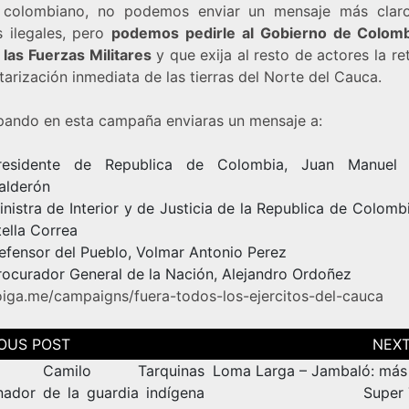
colombiano, no podemos enviar un mensaje más clar
s ilegales, pero
podemos pedirle al Gobierno de Colom
 las Fuerzas Militares
y que exija al resto de actores la re
tarización inmediata de las tierras del Norte del Cauca.
ipando en esta campaña enviaras un mensaje a:
residente de Republica de Colombia, Juan Manuel 
alderón
inistra de Interior y de Justicia de la Republica de Colomb
tella Correa
efensor del Pueblo, Volmar Antonio Perez
rocurador General de la Nación, Alejandro Ordoñez
/oiga.me/campaigns/fuera-todos-los-ejercitos-del-cauca
ción
as
do Camilo Tarquinas
Loma Larga – Jambaló: más
nador de la guardia indígena
Super