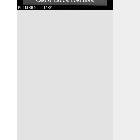
PD
ENERO 10, 2017
BY