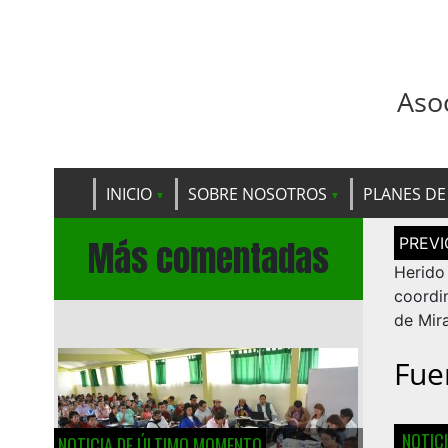
Aso
INICIO
SOBRE NOSOTROS
PLANES DE
Navega
Más comentadas
de
entrad
Heri
coordi
de Mir
Fue
NOTIC
NOTICIA DE ÚLTIMO MOMENTO