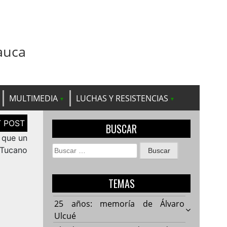
auca
MULTIMEDIA
LUCHAS Y RESISTENCIAS
BUSCAR
 que un
Buscar:
 Tucano
TEMAS
a
25 años: memoría de Álvaro
Ulcué