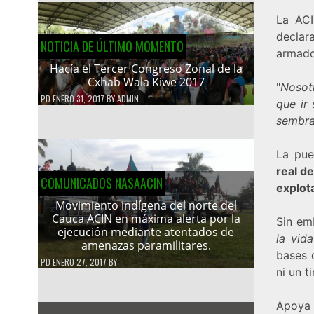
La
AC
declar
NOTICIA DE ÚLTIMO MOMENTO
armado
Hacía el Tercer Congreso Zonal de la
Cxhab Wala Kiwe 2017
"
Nosotr
PD
ENERO 31, 2017
BY
ADMIN
que ir
sembra
La pu
real d
COMUNICADOS NASAACIN
explota
Movimiento indígena del norte del
Cauca ACIN en máxima alerta por la
Sin em
ejecución mediante atentados de
la vida
amenazas paramilitares.
bases 
PD
ENERO 27, 2017
BY
ni un t
Apoya 