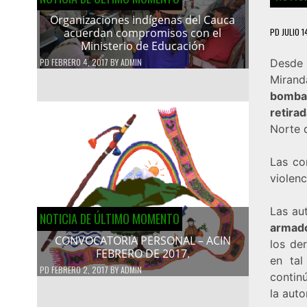
Organizaciones indígenas del Cauca
acuerdan compromisos con el
PD
JULIO 1
Ministerio de Educación
PD
FEBRERO 4, 2017
BY
ADMIN
Desde 
Mirand
bomba
retira
Norte 
Las co
violenc
Las au
NOTICIA DE ÚLTIMO MOMENTO
armad
CONVOCATORIA PERSONAL – ACIN
los der
FEBRERO DE 2017.
en tal
PD
FEBRERO 2, 2017
BY
ADMIN
continú
la aut