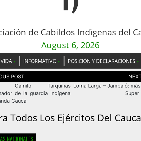
n
ciación de Cabildos Indìgenas del C
August 6, 2026
 VIDA
INFORMATIVO
POSICIÓN Y DECLARACIONES
ción
as
do Camilo Tarquinas
Loma Larga – Jambaló: más
nador de la guardia indígena
Super
anda Cauca
ra Todos Los Ejércitos Del Cauc
IAS NACIONALES