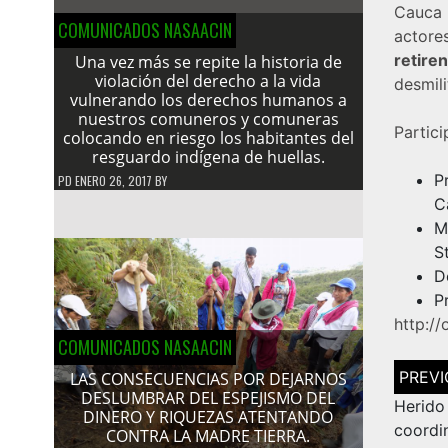
Cauca 
COMUNICADOS NASAACIN
actore
retiren
Una vez más se repite la historia de
violación del derecho a la vida
desmili
vulnerando los derechos humanos a
nuestros comuneros y comuneras
Partic
colocando en riesgo los habitantes del
resguardo indígena de huellas.
P
PD
ENERO 26, 2017
BY
C
M
S
D
P
http:/
COMUNICADOS NASAACIN
Navega
LAS CONSECUENCIAS POR DEJARNOS
de
DESLUMBRAR DEL ESPEJISMO DEL
entrad
Heri
DINERO Y RIQUEZAS ATENTANDO
coordi
CONTRA LA MADRE TIERRA.