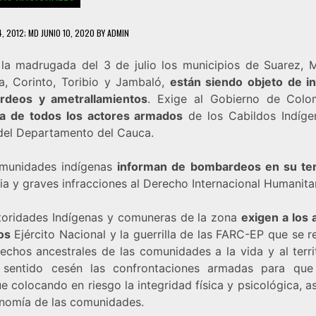
4, 2012
; MD JUNIO 10, 2020
BY
ADMIN
la madrugada del 3 de julio los municipios de Suarez, M
a, Corinto, Toribio y Jambaló,
están siendo objeto de i
rdeos y ametrallamientos
. Exige al Gobierno de Colo
da de todos los actores armados
de los Cabildos Indíge
del Departamento del Cauca.
munidades indígenas
informan de bombardeos en su terr
ia y graves infracciones al Derecho Internacional Humanita
toridades Indígenas y comuneras de la zona
exigen a los 
os
Ejército Nacional y la guerrilla de las FARC-EP que se r
echos ancestrales de las comunidades a la vida y al terri
 sentido cesén las confrontaciones armadas para qu
e colocando en riesgo la integridad física y psicológica, 
onomía de las comunidades.