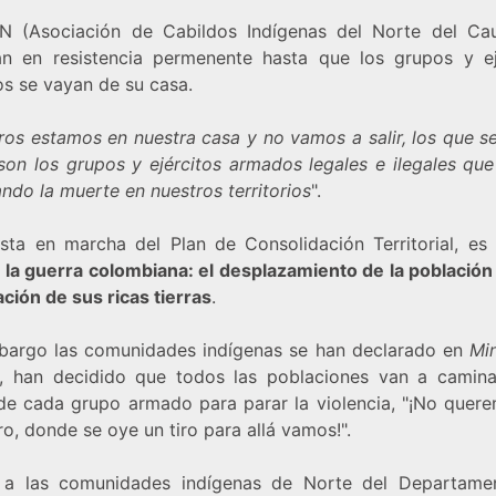
IN
(Asociación de Cabildos Indígenas del Norte del Ca
an en resistencia
permenente hasta que los grupos y ej
s se vayan de su casa.
os estamos en nuestra casa y no vamos a salir, los que se
 son los grupos y ejércitos armados legales e ilegales que
ndo la muerte en nuestros territorios
".
esta en marcha del
Plan de Consolidación Territorial
, e
e la guerra colombiana: el
desplazamiento de la población
ción de sus ricas tierras
.
bargo las comunidades indígenas se han declarado en
Mi
, han decidido que todos las poblaciones van a camina
de cada grupo armado para parar la violencia,
"¡No quere
iro, donde se oye un tiro para allá vamos!"
.
a las comunidades indígenas de Norte del Departame