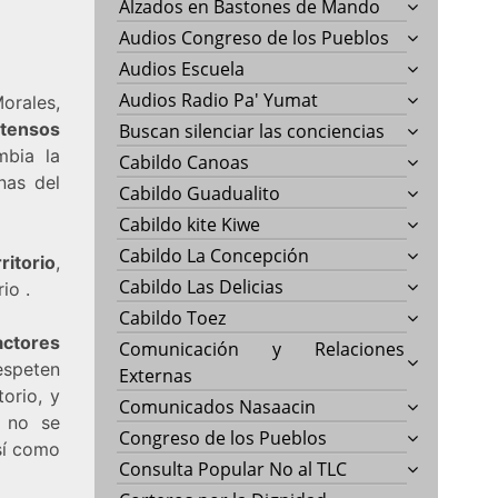
Alzados en Bastones de Mando
Audios Congreso de los Pueblos
Audios Escuela
Audios Radio Pa' Yumat
orales,
ntensos
Buscan silenciar las conciencias
mbia la
Cabildo Canoas
nas del
Cabildo Guadualito
Cabildo kite Kiwe
Cabildo La Concepción
itorio
,
Cabildo Las Delicias
rio
.
Cabildo Toez
actores
Comunicación y Relaciones
espeten
Externas
torio, y
Comunicados Nasaacin
e no se
Congreso de los Pueblos
así como
Consulta Popular No al TLC