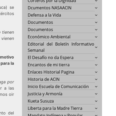
Corteros por la Dignidad
uca) se
Dcumentos NASAACIN
ércitos
Defensa a la Vida
Documentos
Documentos
 tienen
Económico Ambiental
 vienen
Editorial del Boletín Informativo
Semanal
s
motivo
El Desafío no da Espera
para la
Encantos de mi tierra
Enlaces Historial Pagina
Historia de ACIN
nga por
Inicio Escuela de Comunicación
r a las
Justicia y Armonía
mos oir
Kueta Susuza
Liberta para la Madre Tierra
nto del
Mandato Indígena y Popular