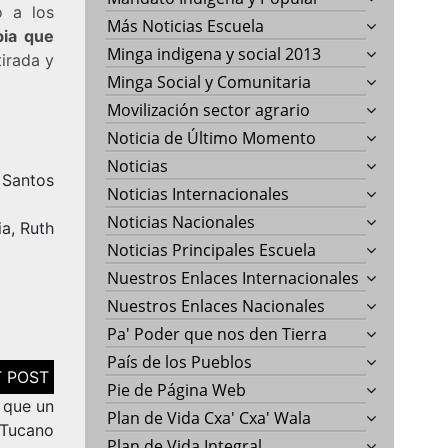
o a los
Más Noticias Escuela
bia que
Minga indigena y social 2013
tirada y
Minga Social y Comunitaria
Movilización sector agrario
Noticia de Último Momento
Noticias
Santos
Noticias Internacionales
Noticias Nacionales
ia, Ruth
Noticias Principales Escuela
Nuestros Enlaces Internacionales
Nuestros Enlaces Nacionales
Pa' Poder que nos den Tierra
País de los Pueblos
Pie de Página Web
 que un
Plan de Vida Cxa' Cxa' Wala
 Tucano
Plan de Vida Integral