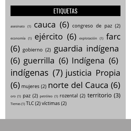
ETIQUETAS
cauca
(6)
congreso de paz
(2)
asesinato
(1)
ejército
(6)
farc
economía
(1)
explotación
(1)
(6)
guardia indígena
gobierno
(2)
(6)
guerrilla
(6)
Indígena
(6)
indígenas
(7)
justicia Propia
(6)
norte del Cauca
(6)
mujeres
(2)
territorio
(3)
paz
(2)
rozental
(2)
oro
(1)
petróleo
(1)
TLC
(2)
víctimas
(2)
Tierras
(1)