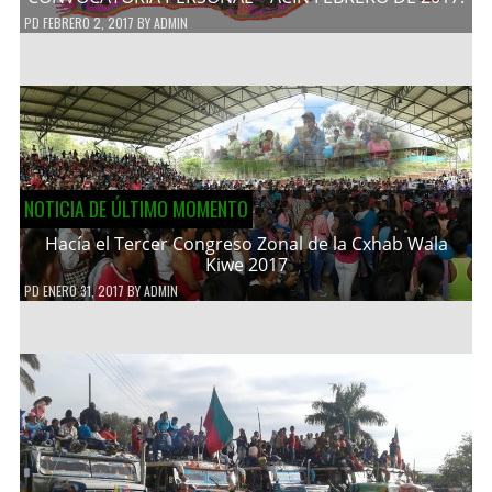
PD
FEBRERO 2, 2017
BY
ADMIN
NOTICIA DE ÚLTIMO MOMENTO
Hacía el Tercer Congreso Zonal de la Cxhab Wala
Kiwe 2017
PD
ENERO 31, 2017
BY
ADMIN