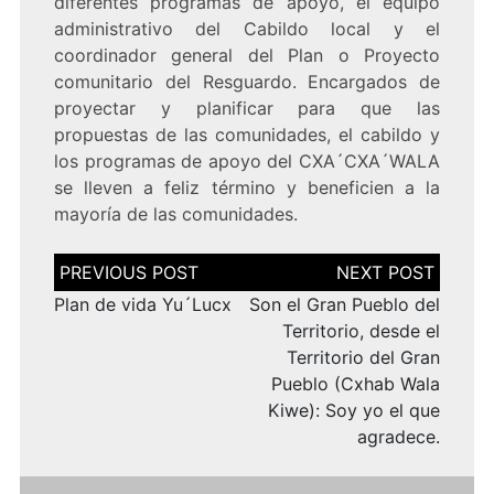
diferentes programas de apoyo, el equipo
administrativo del Cabildo local y el
coordinador general del Plan o Proyecto
comunitario del Resguardo. Encargados de
proyectar y planificar para que las
propuestas de las comunidades, el cabildo y
los programas de apoyo del CXA´CXA´WALA
se lleven a feliz término y beneficien a la
mayoría de las comunidades.
Navegación
de
entradas
Plan de vida Yu´Lucx
Son el Gran Pueblo del
Territorio, desde el
Territorio del Gran
Pueblo (Cxhab Wala
Kiwe): Soy yo el que
agradece.