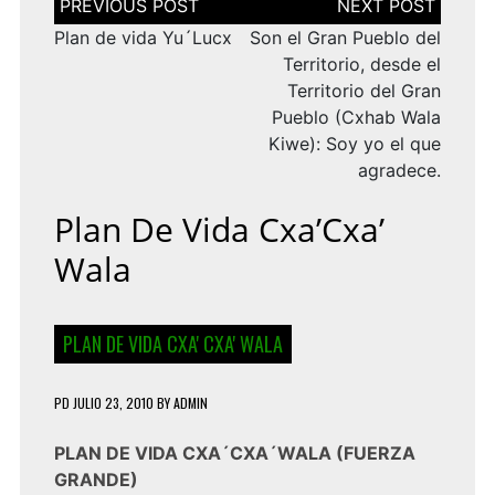
de
entradas
Plan de vida Yu´Lucx
Son el Gran Pueblo del
Territorio, desde el
Territorio del Gran
Pueblo (Cxhab Wala
Kiwe): Soy yo el que
agradece.
Plan De Vida Cxa’Cxa’
Wala
PLAN DE VIDA CXA' CXA' WALA
PD
JULIO 23, 2010
BY
ADMIN
PLAN DE VIDA CXA´CXA´WALA (FUERZA
GRANDE)