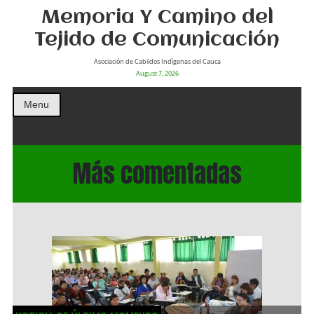
Memoria Y Camino del
Tejido de Comunicación
Asociación de Cabildos Indìgenas del Cauca
August 7, 2026
Menu
Más comentadas