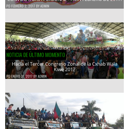
PD
FEBRERO 2, 2017
BY
ADMIN
NOTICIA DE ÚLTIMO MOMENTO
Hacía el Tercer Congreso Zonal de la Cxhab Wala
Kiwe 2017
PD
ENERO 31, 2017
BY
ADMIN