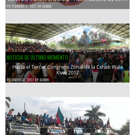
PD
FEBRERO 2, 2017
BY
ADMIN
NOTICIA DE ÚLTIMO MOMENTO
Hacía el Tercer Congreso Zonal de la Cxhab Wala
Kiwe 2017
PD
ENERO 31, 2017
BY
ADMIN