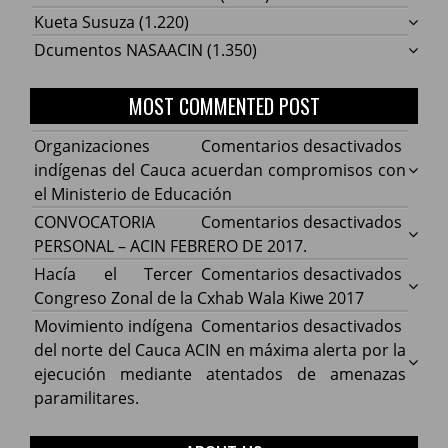
Kueta Susuza
(1.220)
Dcumentos NASAACIN
(1.350)
MOST COMMENTED POST
en
Organizaciones
Comentarios desactivados
Organ
indígenas del Cauca acuerdan compromisos con
indíg
el Ministerio de Educación
del
en
CONVOCATORIA
Comentarios desactivados
Cauca
CONV
PERSONAL – ACIN FEBRERO DE 2017.
acuer
PERS
en
Hacía el Tercer
Comentarios desactivados
comp
–
Hacía
Congreso Zonal de la Cxhab Wala Kiwe 2017
con
ACIN
el
en
Movimiento indígena
Comentarios desactivados
el
FEBR
Terce
Movim
del norte del Cauca ACIN en máxima alerta por la
Minist
DE
Congr
indíg
ejecución mediante atentados de amenazas
de
2017.
Zonal
del
paramilitares.
Educa
de
norte
la
del