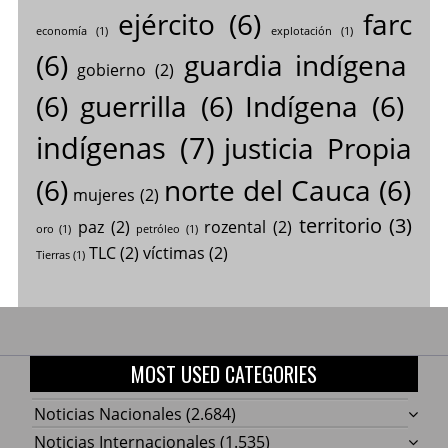
ejército
(6)
farc
economía
(1)
explotación
(1)
(6)
guardia indígena
gobierno
(2)
(6)
guerrilla
(6)
Indígena
(6)
indígenas
(7)
justicia Propia
(6)
norte del Cauca
(6)
mujeres
(2)
territorio
(3)
paz
(2)
rozental
(2)
oro
(1)
petróleo
(1)
TLC
(2)
víctimas
(2)
Tierras
(1)
MOST USED CATEGORIES
Noticias Nacionales
(2.684)
Noticias Internacionales
(1.535)