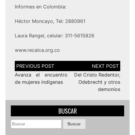
Informes en Colombia:
Héctor Moncayo, Tel: 2880961
Laura Rangel, celular: 311-5615826
www.recalca.org.co
Navegación
de
entradas
Avanza el encuentro
Del Cristo Redentor,
de mujeres indígenas
Odebrecht y otros
demonios
BUSCAR
Buscar: