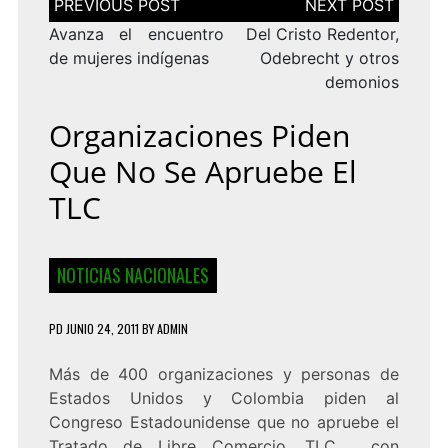
de
entradas
Avanza el encuentro
Del Cristo Redentor,
de mujeres indígenas
Odebrecht y otros
demonios
Organizaciones Piden
Que No Se Apruebe El
TLC
NOTICIAS NACIONALES
PD
JUNIO 24, 2011
BY
ADMIN
Más de 400 organizaciones y personas de
Estados Unidos y Colombia piden al
Congreso Estadounidense que no apruebe el
Tratado de Libre Comercio, TLC, con