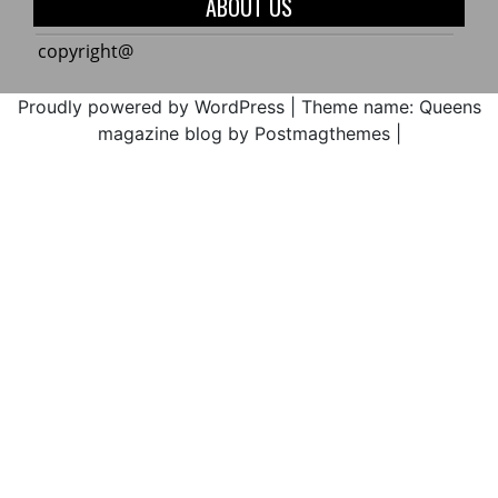
ABOUT US
Cxhab
Cauca
Wala
ACIN
copyright@
Kiwe
en
2017
máxi
Proudly powered by WordPress
|
Theme name: Queens
alerta
magazine blog by Postmagthemes
|
por
la
ejecu
media
atent
de
amen
parami