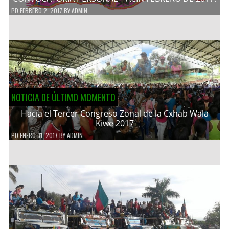
PD
FEBRERO 2, 2017
BY
ADMIN
NOTICIA DE ÚLTIMO MOMENTO
Hacía el Tercer Congreso Zonal de la Cxhab Wala
Kiwe 2017
PD
ENERO 31, 2017
BY
ADMIN