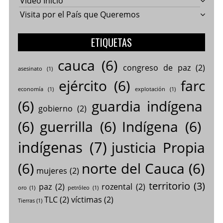
Video Inicio
Visita por el País que Queremos
ETIQUETAS
cauca
(6)
congreso de paz
(2)
asesinato
(1)
ejército
(6)
farc
economía
(1)
explotación
(1)
(6)
guardia indígena
gobierno
(2)
(6)
guerrilla
(6)
Indígena
(6)
indígenas
(7)
justicia Propia
(6)
norte del Cauca
(6)
mujeres
(2)
territorio
(3)
paz
(2)
rozental
(2)
oro
(1)
petróleo
(1)
TLC
(2)
víctimas
(2)
Tierras
(1)