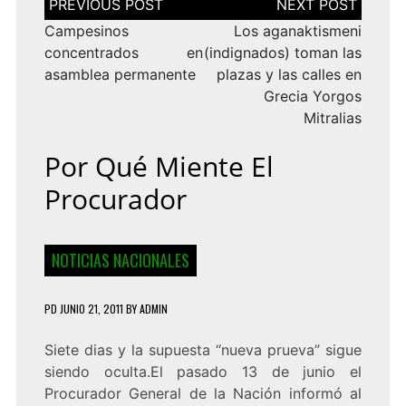
de
entradas
Campesinos
Los aganaktismeni
concentrados en
(indignados) toman las
asamblea permanente
plazas y las calles en
Grecia Yorgos
Mitralias
Por Qué Miente El
Procurador
NOTICIAS NACIONALES
PD
JUNIO 21, 2011
BY
ADMIN
Siete dias y la supuesta “nueva prueva” sigue
siendo oculta.El pasado 13 de junio el
Procurador General de la Nación informó al