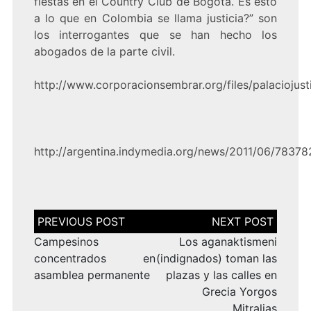
fiestas en el Country Club de Bogotá. Es esto
a lo que en Colombia se llama justicia?” son
los interrogantes que se han hecho los
abogados de la parte civil.
http://www.corporacionsembrar.org/files/palaciojus
http://argentina.indymedia.org/news/2011/06/78378
Navegación
de
entradas
Campesinos
Los aganaktismeni
concentrados en
(indignados) toman las
asamblea permanente
plazas y las calles en
Grecia Yorgos
Mitralias