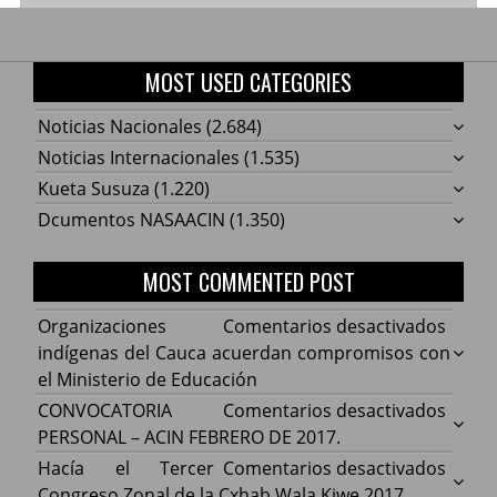
MOST USED CATEGORIES
Noticias Nacionales
(2.684)
Noticias Internacionales
(1.535)
Kueta Susuza
(1.220)
Dcumentos NASAACIN
(1.350)
MOST COMMENTED POST
en
Organizaciones
Comentarios desactivados
Organ
indígenas del Cauca acuerdan compromisos con
indíg
el Ministerio de Educación
del
en
CONVOCATORIA
Comentarios desactivados
Cauca
CONV
PERSONAL – ACIN FEBRERO DE 2017.
acuer
PERS
en
Hacía el Tercer
Comentarios desactivados
comp
–
Hacía
Congreso Zonal de la Cxhab Wala Kiwe 2017