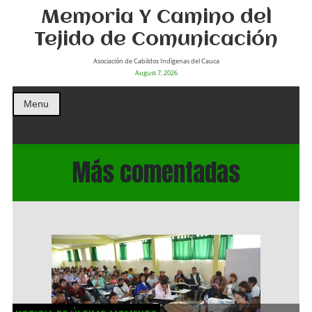
Memoria Y Camino del
Tejido de Comunicación
Asociación de Cabildos Indìgenas del Cauca
August 7, 2026
Menu
Más comentadas