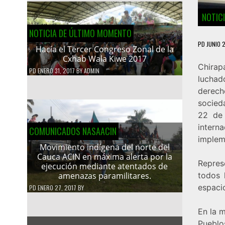
NOTIC
NOTICIA DE ÚLTIMO MOMENTO
PD
JUNIO 2
Hacía el Tercer Congreso Zonal de la
Cxhab Wala Kiwe 2017
Chirap
PD
ENERO 31, 2017
BY
ADMIN
luchad
derech
socieda
22 de 
intern
COMUNICADOS NASAACIN
implem
Movimiento indígena del norte del
Cauca ACIN en máxima alerta por la
Repres
ejecución mediante atentados de
todos 
amenazas paramilitares.
espacio
PD
ENERO 27, 2017
BY
En la 
Pueblo