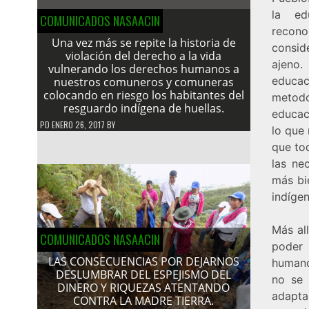
la ed
COMUNICADOS NASAACIN
recon
Una vez más se repite la historia de
consid
violación del derecho a la vida
ajeno.
vulnerando los derechos humanos a
educaci
nuestros comuneros y comuneras
colocando en riesgo los habitantes del
metodo
resguardo indígena de huellas.
educac
PD
ENERO 26, 2017
BY
lo que 
que tod
las ne
más bi
indígen
Más al
COMUNICADOS NASAACIN
poder
LAS CONSECUENCIAS POR DEJARNOS
humano
DESLUMBRAR DEL ESPEJISMO DEL
no se 
DINERO Y RIQUEZAS ATENTANDO
adapta
CONTRA LA MADRE TIERRA.