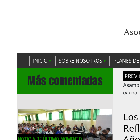
Aso
INICIO
SOBRE NOSOTROS
PLANES DE
Navega
Más comentadas
de
entrad
Asamb
cauca
Los
Ref
Año
NOTICIA DE ÚLTIMO MOMENTO