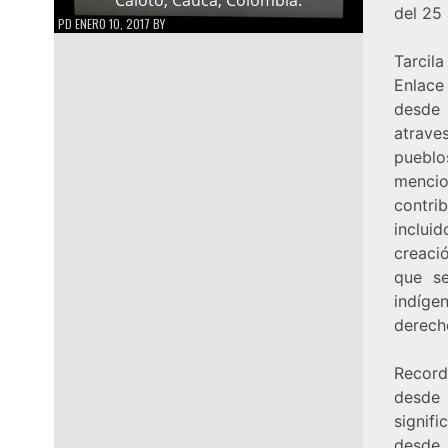
del 25 
PD
ENERO 10, 2017
BY
Tarcil
Enlace
desde 
atraves
pueblo
mencio
contri
inclui
creació
que se
indíge
derecho
Record
desde 
signif
desd