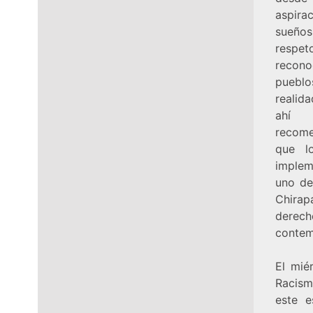
aspir
sueños
res
recono
pueblo
reali
ah
recome
que l
imple
uno de
Chirap
derech
contem
El mié
Racism
este e