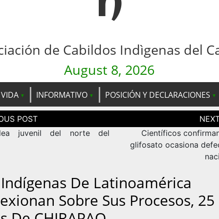
n
ciación de Cabildos Indìgenas del C
August 8, 2026
 VIDA
INFORMATIVO
POSICIÓN Y DECLARACIONES
ción
as
lea juvenil del norte del
Científicos confirma
glifosato ocasiona defe
nac
 Indígenas De Latinoamérica
lexionan Sobre Sus Procesos, 25
s De CHIRAPAQ