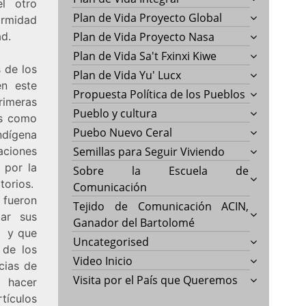
l otro
Plan de Vida Proyecto Global
ormidad
d.
Plan de Vida Proyecto Nasa
Plan de Vida Sa't Fxinxi Kiwe
s de los
Plan de Vida Yu' Lucx
en este
Propuesta Política de los Pueblos
rimeras
Pueblo y cultura
as como
Puebo Nuevo Ceral
indígena
aciones
Semillas para Seguir Viviendo
 por la
Sobre la Escuela de
torios.
Comunicación
 fueron
Tejido de Comunicación ACIN,
tar sus
Ganador del Bartolomé
s y que
Uncategorised
 de los
Video Inicio
cias de
Visita por el País que Queremos
n hacer
tículos