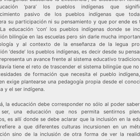
ucación ‘para’ los pueblos indígenas que signif
ocimiento pasivo de los pueblos indígenas que toda
era su participación ni su pensamiento y que por ende es 
 La educación ‘con’ los pueblos indígenas donde se inc
ón bilingüe en las escuelas pero sin darle mucha importan
logía y al contexto de la enseñanza de la legua pro
ión ‘desde’ los pueblos indígenas, es decir desde su pensa
representa un avance frente al sistema educativo tradicion
avía tiene el reto de trascender el sistema bilingüe que n
cesidades de formación que necesita el pueblo indígena
en exige plantearse una pedagogía propia desde el conoc
a y el ser indígena.
lá, la educación debe corresponder no sólo al poder saber 
 ser, una educación que nos permita sentirnos plen
s, es allí donde se debe aclarar que la inclusión en la ed
refiere a que diferentes culturas incursionen en un mé
ción sino de la inclusión de otra forma de ver la realid