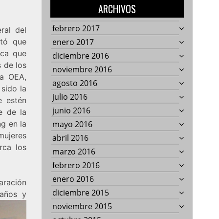
ARCHIVOS
febrero 2017
ral del
ató que
enero 2017
ica que
diciembre 2016
s de los
noviembre 2016
la OEA,
agosto 2016
sido la
julio 2016
e estén
junio 2016
e de la
ng en la
mayo 2016
mujeres
abril 2016
rca los
marzo 2016
febrero 2016
enero 2016
aración
diciembre 2015
 años y
noviembre 2015