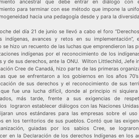
imiento ancestral que debe entrar en diálogo con e
miento para terminar con ese método que impone la unif
omogeneidad hacia una pedagogía desde y para la diversida
oche del día 21 de junio se llevó a cabo el foro “Derecho
s indígenas, avances y retos en su implementación”, 
o se hizo un recuento de las luchas que emprendieron las p
zaciones indígenas por el reconocimiento de los indígen
 y de sus derechos, ante la ONU. Wilton Littlechild, Jefe 
Nación Cree de Canadá, hizo parte de las primeras organiz
nas que se enfrentaron a los gobiernos en los años 70’s
dicación de sus derechos y el reconocimiento de sus terri
 que fue una lucha difícil, donde al principio ni siquiera
ados, más tarde, frente a sus exigencias de respe
orios lograron establecer diálogos con las Naciones Unida
fijaran unos estándares para las empresas sobre el uso
os en los territorios de sus pueblos. Contó que las exigen
anización, guiadas por los sabios Cree, se lograro
cer en la Declaración de los derechos Indígenas en los ar