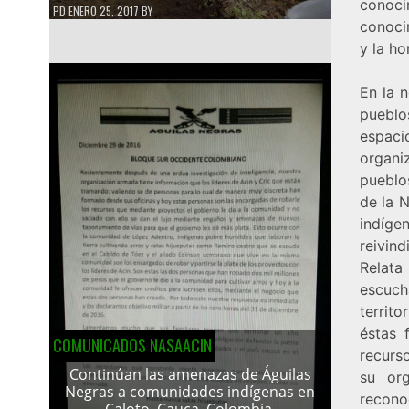
conoc
PD
ENERO 25, 2017
BY
conoci
y la h
En la n
pueblo
espaci
organi
pueblos
de la 
indíge
reivin
Relata
escuch
territ
éstas 
COMUNICADOS NASAACIN
recurs
Continúan las amenazas de Águilas
su org
Negras a comunidades indígenas en
recono
Caloto, Cauca, Colombia.