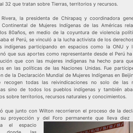
al 32 que tratan sobre Tierras, territorios y recursos.
a Rivera, la presidenta de Chirapaq y coordinadora gene
 Continental de Mujeres Indígenas de las Américas rel
los 80años, en medio de la coyuntura de violencia polít
aba el Perú, se vinculó a la lucha activista de los derecho
s indígenas participando en espacios como la ONU y 
nó que sus aportes como representante desde el Perú ha 
bución que con las mujeres indígenas ha hecho para qu
dos en las políticas de las Naciones Unidas. Fue partícip
n de la Declaración Mundial de Mujeres Indígenas en Beiji
 recogen todas las reivindicaciones no solo de las 
nas sino de todos los pueblos indígenas y también aba
s sobre territorios, recursos naturales y conocimientos.
ó que junto con Wilton recorrieron el proceso de la decl
su proyección y del For
o permanente que lleva diez
ica el espacio
e donde las