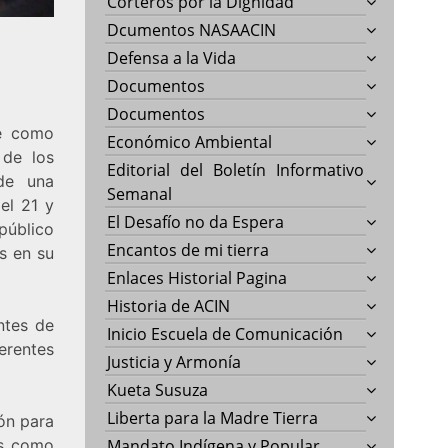
Corteros por la Dignidad
Dcumentos NASAACIN
Defensa a la Vida
Documentos
Documentos
ne como
Económico Ambiental
 de los
Editorial del Boletín Informativo
 de una
Semanal
 el 21 y
El Desafío no da Espera
público
Encantos de mi tierra
s en su
Enlaces Historial Pagina
Historia de ACIN
ntes de
Inicio Escuela de Comunicación
erentes
Justicia y Armonía
Kueta Susuza
Liberta para la Madre Tierra
ón para
as como
Mandato Indígena y Popular