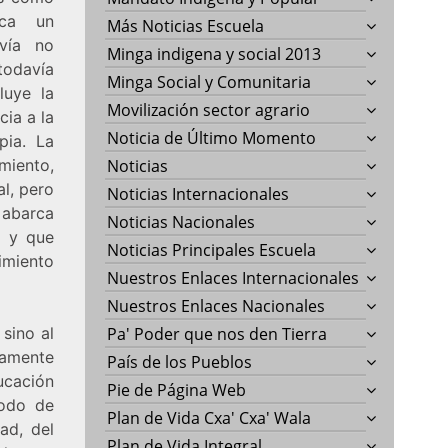
ica un
Más Noticias Escuela
vía no
Minga indigena y social 2013
todavía
Minga Social y Comunitaria
luye la
Movilización sector agrario
cia a la
Noticia de Último Momento
pia. La
miento,
Noticias
al, pero
Noticias Internacionales
o abarca
Noticias Nacionales
, y que
Noticias Principales Escuela
imiento
Nuestros Enlaces Internacionales
Nuestros Enlaces Nacionales
sino al
Pa' Poder que nos den Tierra
amente
País de los Pueblos
ucación
Pie de Página Web
todo de
Plan de Vida Cxa' Cxa' Wala
ad, del
Plan de Vida Integral