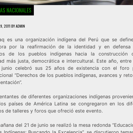
IAS NACIONALES
9, 2011
BY
ADMIN
aq es una organización indígena del Perú que se defi
ora por la reafirmación de la identidad y en defensa
os de los pueblos indígenas hacia la construcción
d más justa, democrática e intercultural. Este año, entre
junio celebró sus 25 años de existencia con el foro 
acional “Derechos de los pueblos indígenas, avances y reto
entación”.
entantes de diferentes organizaciones indígenas provenie
los países de América Latina se congregaron en los dif
s de talleres y foros que ofreció este evento.
mañana del 21 de junio se realizó la mesa redonda “Educaci
s Indígenas: Buscando la Excelencia”, se discutieron tem