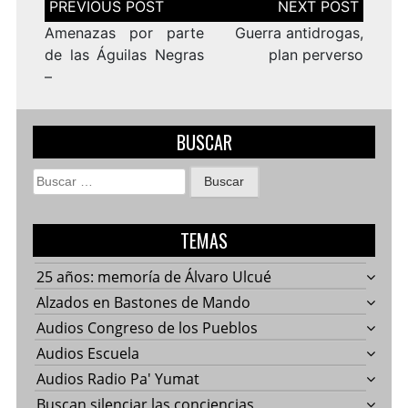
de
entradas
Amenazas por parte
Guerra antidrogas,
de las Águilas Negras
plan perverso
–
BUSCAR
Buscar:
TEMAS
25 años: memoría de Álvaro Ulcué
Alzados en Bastones de Mando
Audios Congreso de los Pueblos
Audios Escuela
Audios Radio Pa' Yumat
Buscan silenciar las conciencias