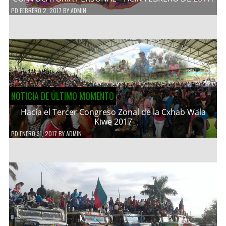
PD
FEBRERO 2, 2017
BY
ADMIN
NOTICIA DE ÚLTIMO MOMENTO
Hacía el Tercer Congreso Zonal de la Cxhab Wala
Kiwe 2017
PD
ENERO 31, 2017
BY
ADMIN