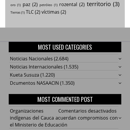
territorio
(3)
paz
(2)
rozental
(2)
oro
(1)
petróleo
(1)
TLC
(2)
víctimas
(2)
Tierras
(1)
MOST USED CATEGORIES
Noticias Nacionales
(2.684)
Noticias Internacionales
(1.535)
Kueta Susuza
(1.220)
Dcumentos NASAACIN
(1.350)
MOST COMMENTED POST
en
Organizaciones
Comentarios desactivados
Organ
indígenas del Cauca acuerdan compromisos con
indíg
el Ministerio de Educación