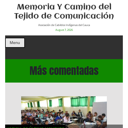
Memoria Y Camino del
Tejido de Comunicación
Asociación de Cabildos Indìgenas del Cauca
August 7, 2026
Menu
Más comentadas