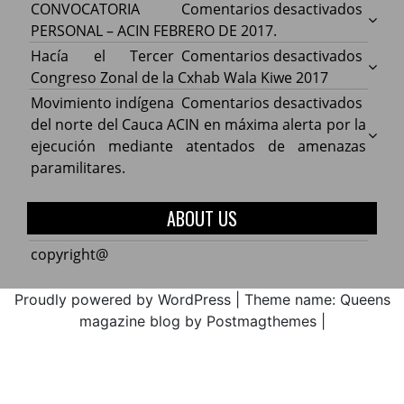
del
en
CONVOCATORIA
Comentarios desactivados
Cauca
CONV
PERSONAL – ACIN FEBRERO DE 2017.
acuer
PERS
en
Hacía el Tercer
Comentarios desactivados
comp
–
Hacía
Congreso Zonal de la Cxhab Wala Kiwe 2017
con
ACIN
el
en
Movimiento indígena
Comentarios desactivados
el
FEBR
Terce
Movim
del norte del Cauca ACIN en máxima alerta por la
Minist
DE
Congr
indíg
ejecución mediante atentados de amenazas
de
2017.
Zonal
del
paramilitares.
Educa
de
norte
la
del
ABOUT US
Cxhab
Cauca
Wala
ACIN
copyright@
Kiwe
en
2017
máxi
Proudly powered by WordPress
|
Theme name: Queens
alerta
magazine blog by Postmagthemes
|
por
la
ejecu