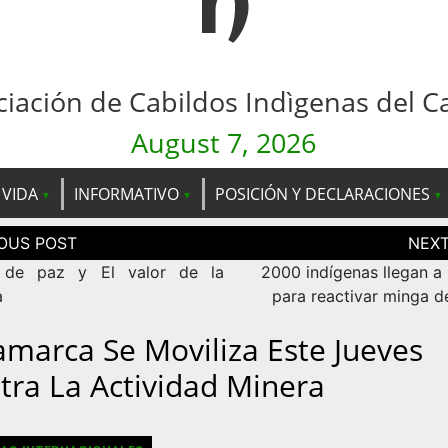
n
ciación de Cabildos Indìgenas del C
August 7, 2026
 VIDA
INFORMATIVO
POSICIÓN Y DECLARACIONES
ción
as
 de paz y El valor de la
2000 indígenas llegan a
a
para reactivar minga d
amarca Se Moviliza Este Jueves
tra La Actividad Minera