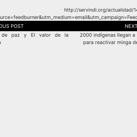
e: http://servindi.org/actualidad/14
ource=feedburner&utm_medium=email&utm_campaign=Fee
ción
as
 de paz y El valor de la
2000 indígenas llegan a
a
para reactivar minga d