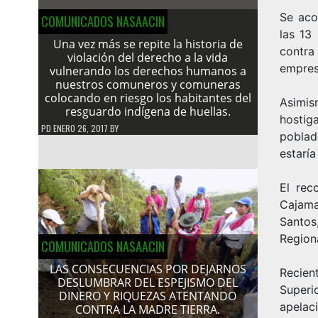
Se aco
COMUNICADOS NASAACIN
las 13
Una vez más se repite la historia de
contra
violación del derecho a la vida
empres
vulnerando los derechos humanos a
nuestros comuneros y comuneras
colocando en riesgo los habitantes del
Asimis
resguardo indígena de huellas.
hostig
PD
ENERO 26, 2017
BY
poblad
estarí
El rec
Cajama
Santos
Region
COMUNICADOS NASAACIN
LAS CONSECUENCIAS POR DEJARNOS
Recien
DESLUMBRAR DEL ESPEJISMO DEL
Superi
DINERO Y RIQUEZAS ATENTANDO
apelac
CONTRA LA MADRE TIERRA.