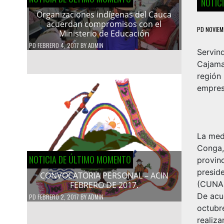
NOTIC
Organizaciones indígenas del Cauca
acuerdan compromisos con el
PD
NOVIEM
Ministerio de Educación
PD
FEBRERO 4, 2017
BY
ADMIN
Servin
Cajama
región
empre
La med
Conga,
NOTICIA DE ÚLTIMO MOMENTO
provin
presid
CONVOCATORIA PERSONAL – ACIN
(CUNA
FEBRERO DE 2017.
De acue
PD
FEBRERO 2, 2017
BY
ADMIN
octubr
realiz