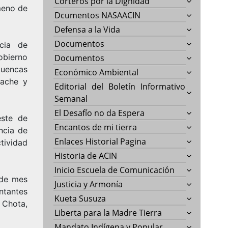
Corteros por la Dignidad
meno de
Dcumentos NASAACIN
Defensa a la Vida
Documentos
cia de
obierno
Documentos
cuencas
Económico Ambiental
lache y
Editorial del Boletín Informativo
Semanal
El Desafío no da Espera
este de
Encantos de mi tierra
ncia de
Enlaces Historial Pagina
tividad
Historia de ACIN
Inicio Escuela de Comunicación
 de mes
Justicia y Armonía
ntantes
Kueta Susuza
 Chota,
Liberta para la Madre Tierra
Mandato Indígena y Popular