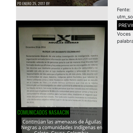
PD
ENERO 25, 2017
BY
Fent
utm_s
Navega
de
entrad
Voces
palabr
COMUNICADOS NASAACIN
Continúan las amenazas de Águilas
Negras a comunidades indígenas en
Caloto, Cauca, Colombia.