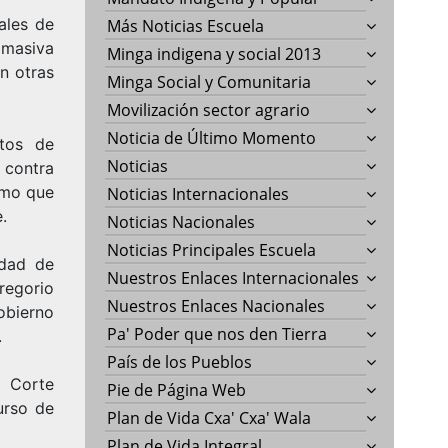
ales de
Más Noticias Escuela
 masiva
Minga indigena y social 2013
n otras
Minga Social y Comunitaria
Movilización sector agrario
Noticia de Último Momento
ctos de
Noticias
 contra
smo que
Noticias Internacionales
.
Noticias Nacionales
Noticias Principales Escuela
udad de
Nuestros Enlaces Internacionales
regorio
Nuestros Enlaces Nacionales
obierno
Pa' Poder que nos den Tierra
.
País de los Pueblos
a Corte
Pie de Página Web
urso de
Plan de Vida Cxa' Cxa' Wala
Plan de Vida Integral