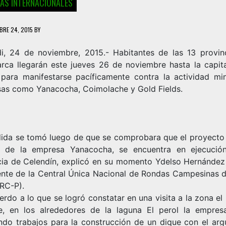
IAS INTERNACIONALES
BRE 24, 2015
BY
di, 24 de noviembre, 2015.- Habitantes de las 13 provin
rca llegarán este jueves 26 de noviembre hasta la capita
 para manifestarse pacíficamente contra la actividad mi
sas como
Yanacocha
, Coimolache y
Gold Fields
.
ida se tomó luego de que se comprobara que el proyecto
 de la empresa Yanacocha, se encuentra en ejecució
cia de Celendín, explicó en su momento Ydelso Hernández
ente de la Central Única Nacional de Rondas Campesinas d
RC-P).
rdo a lo que se logró constatar en una visita a la zona e
e, en los alrededores de la laguna El perol la empres
ando trabajos para la construcción de un dique con el ar