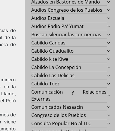
Alzados en Bastones de Mando
Audios Congreso de los Pueblos
Audios Escuela
Audios Radio Pa' Yumat
cias de
Buscan silenciar las conciencias
l de la
Cabildo Canoas
nera de
Cabildo Guadualito
Cabildo kite Kiwe
Cabildo La Concepción
Cabildo Las Delicias
 minero
Cabildo Toez
n en la
Comunicación y Relaciones
 Llamo,
Externas
el Perú
Comunicados Nasaacin
l mes de
Congreso de los Pueblos
a viene
Consulta Popular No al TLC
gumento