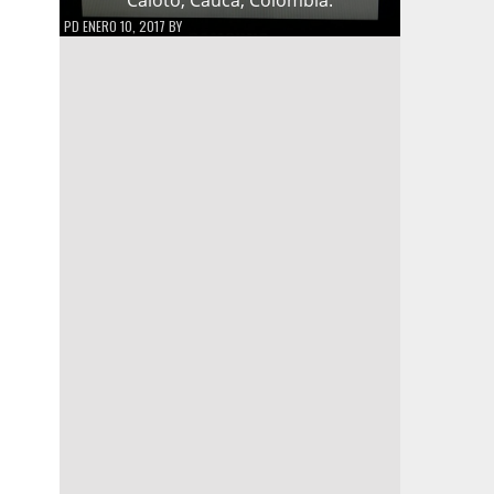
PD
ENERO 10, 2017
BY