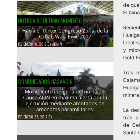
de que
El Niño
NOTICIA DE ÚLTIMO MOMENTO
Recie
Hacía el Tercer Congreso Zonal de la
Hualga
Cxhab Wala Kiwe 2017
locale
PD
ENERO 31, 2017
BY
ADMIN
y micr
Gold Fi
Tras r
Cajama
COMUNICADOS NASAACIN
Hualga
Movimiento indígena del norte del
minera
Cauca ACIN en máxima alerta por la
ejecución mediante atentados de
amenazas paramilitares.
La dec
PD
ENERO 27, 2017
BY
tras l
de Cel
Santa 