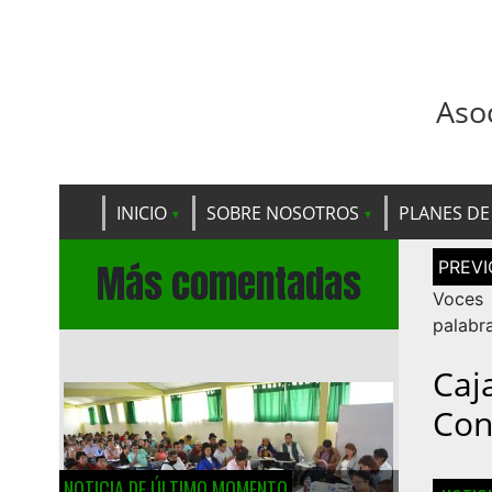
Aso
INICIO
SOBRE NOSOTROS
PLANES DE
Navega
Más comentadas
de
entrad
Voces
palabr
Caj
Con
NOTICIA DE ÚLTIMO MOMENTO