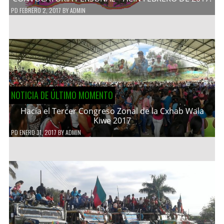
PD
FEBRERO 2, 2017
BY
ADMIN
NOTICIA DE ÚLTIMO MOMENTO
Hacía el Tercer Congreso Zonal de la Cxhab Wala
Kiwe 2017
PD
ENERO 31, 2017
BY
ADMIN