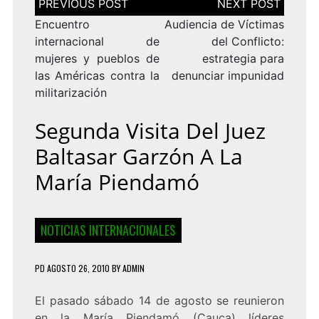
de
entradas
Encuentro
Audiencia de Víctimas
internacional de
del Conflicto:
mujeres y pueblos de
estrategia para
las Américas contra la
denunciar impunidad
militarización
Segunda Visita Del Juez
Baltasar Garzón A La
María Piendamó
NOTICIAS INTERNACIONALES
PD
AGOSTO 26, 2010
BY
ADMIN
El pasado sábado 14 de agosto se reunieron
en la María Piendamó (Cauca) líderes