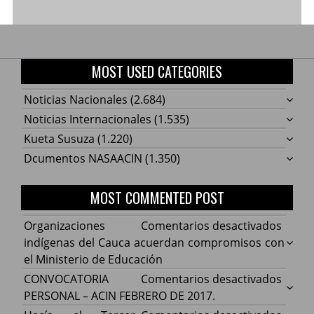
MOST USED CATEGORIES
Noticias Nacionales
(2.684)
Noticias Internacionales
(1.535)
Kueta Susuza
(1.220)
Dcumentos NASAACIN
(1.350)
MOST COMMENTED POST
en
Organizaciones
Comentarios desactivados
Organ
indígenas del Cauca acuerdan compromisos con
indíg
el Ministerio de Educación
del
en
CONVOCATORIA
Comentarios desactivados
Cauca
CONV
PERSONAL – ACIN FEBRERO DE 2017.
acuer
PERS