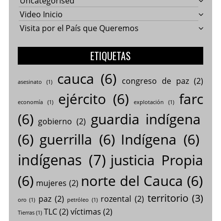
Uncategorised
Video Inicio
Visita por el País que Queremos
ETIQUETAS
cauca
(6)
congreso de paz
(2)
asesinato
(1)
ejército
(6)
farc
economía
(1)
explotación
(1)
(6)
guardia indígena
gobierno
(2)
(6)
guerrilla
(6)
Indígena
(6)
indígenas
(7)
justicia Propia
(6)
norte del Cauca
(6)
mujeres
(2)
territorio
(3)
paz
(2)
rozental
(2)
oro
(1)
petróleo
(1)
TLC
(2)
víctimas
(2)
Tierras
(1)