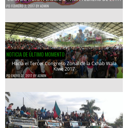
PD
FEBRERO 2, 2017
BY
ADMIN
NOTICIA DE ÚLTIMO MOMENTO
Hacía el Tercer Congreso Zonal de la Cxhab Wala
Kiwe 2017
PD
ENERO 31, 2017
BY
ADMIN