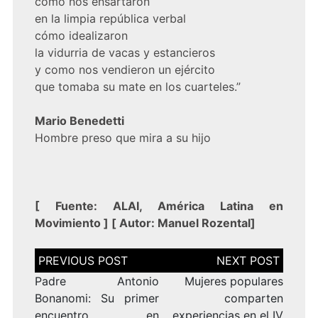
cómo nos ensartaron
en la limpia república verbal
cómo idealizaron
la vidurria de vacas y estancieros
y como nos vendieron un ejército
que tomaba su mate en los cuarteles.”
Mario Benedetti
Hombre preso que mira a su hijo
[
Fuente:
ALAI, América Latina en
Movimiento
] [
Autor: Manuel Rozental
]
Navegación
de
entradas
Padre Antonio
Mujeres populares
Bonanomi: Su primer
comparten
encuentro en
experiencias en el IV