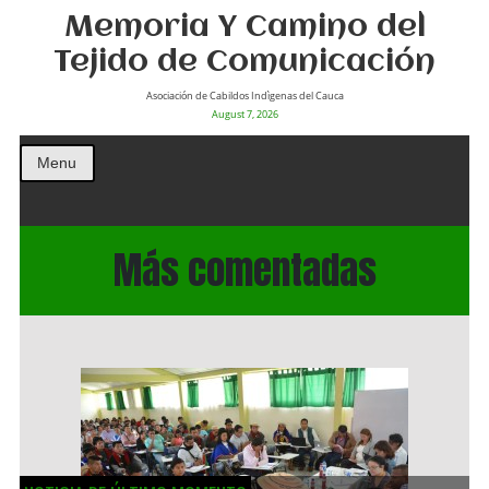
Memoria Y Camino del
Tejido de Comunicación
Asociación de Cabildos Indìgenas del Cauca
August 7, 2026
Menu
Más comentadas