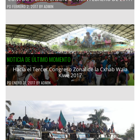
PD
FEBRERO 2, 2017
BY
ADMIN
NOTICIA DE ÚLTIMO MOMENTO
Hacía el Tercer Congreso Zonal de la Cxhab Wala
Kiwe 2017
PD
ENERO 31, 2017
BY
ADMIN