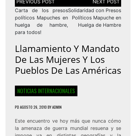
de
entradas
Carta de los presos
Solidaridad con Presos
políticos Mapuches en
Políticos Mapuche en
huelga de hambre,
Huelga de Hambre
para todos!
Llamamiento Y Mandato
De Las Mujeres Y Los
Pueblos De Las Américas
NOTICIAS INTERNACIONALES
PD
AGOSTO 26, 2010
BY
ADMIN
Este encuentro ve hoy más que nunca cómo
la amenaza de guerra mundial resuena y se
impone ya en distintas geografías y la