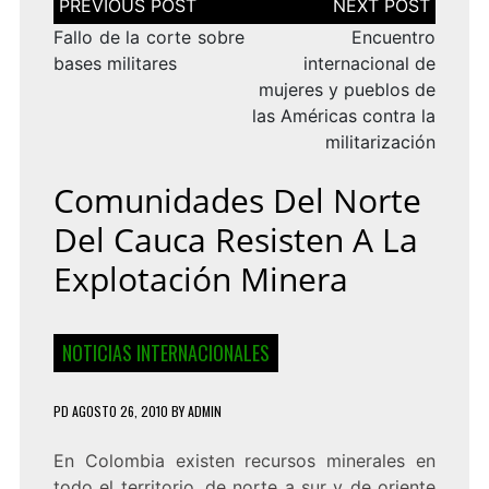
de
entradas
Fallo de la corte sobre
Encuentro
bases militares
internacional de
mujeres y pueblos de
las Américas contra la
militarización
Comunidades Del Norte
Del Cauca Resisten A La
Explotación Minera
NOTICIAS INTERNACIONALES
PD
AGOSTO 26, 2010
BY
ADMIN
En Colombia existen recursos minerales en
todo el territorio, de norte a sur y de oriente