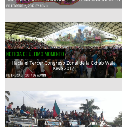
PD
FEBRERO 2, 2017
BY
ADMIN
NOTICIA DE ÚLTIMO MOMENTO
Hacía el Tercer Congreso Zonal de la Cxhab Wala
Kiwe 2017
PD
ENERO 31, 2017
BY
ADMIN