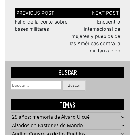
Navegación
de
entradas
Fallo de la corte sobre
Encuentro
bases militares
internacional de
mujeres y pueblos de
las Américas contra la
militarización
BUSCAR
Buscar:
TEMAS
25 años: memoría de Álvaro Ulcué
Alzados en Bastones de Mando
Audios Congreso de los Pueblos