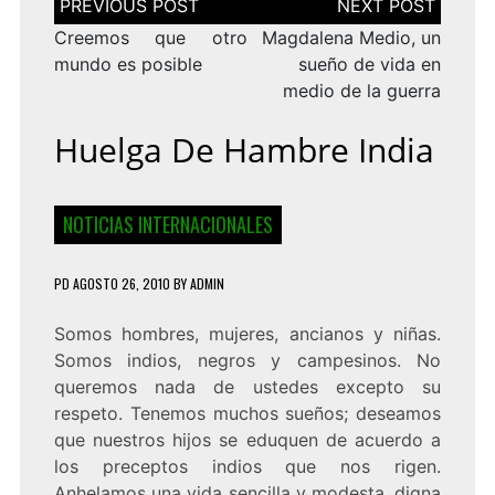
de
entradas
Creemos que otro
Magdalena Medio, un
mundo es posible
sueño de vida en
medio de la guerra
Huelga De Hambre India
NOTICIAS INTERNACIONALES
PD
AGOSTO 26, 2010
BY
ADMIN
Somos hombres, mujeres, ancianos y niñas.
Somos indios, negros y campesinos. No
queremos nada de ustedes excepto su
respeto. Tenemos muchos sueños; deseamos
que nuestros hijos se eduquen de acuerdo a
los preceptos indios que nos rigen.
Anhelamos una vida sencilla y modesta, digna