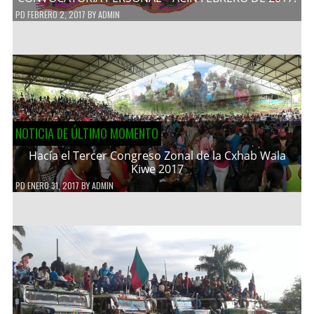
PD
FEBRERO 2, 2017
BY
ADMIN
NOTICIA DE ÚLTIMO MOMENTO
Hacía el Tercer Congreso Zonal de la Cxhab Wala
Kiwe 2017
PD
ENERO 31, 2017
BY
ADMIN