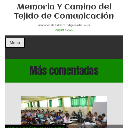
Memoria Y Camino del
Tejido de Comunicación
Asociación de Cabildos Indìgenas del Cauca
August 7, 2026
Menu
Más comentadas