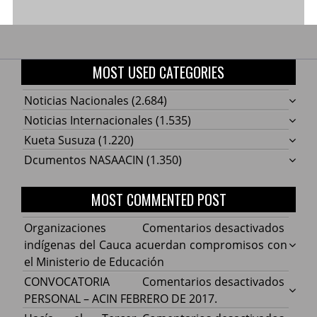
MOST USED CATEGORIES
Noticias Nacionales
(2.684)
Noticias Internacionales
(1.535)
Kueta Susuza
(1.220)
Dcumentos NASAACIN
(1.350)
MOST COMMENTED POST
en
Organizaciones
Comentarios desactivados
Organ
indígenas del Cauca acuerdan compromisos con
indíg
el Ministerio de Educación
del
en
CONVOCATORIA
Comentarios desactivados
Cauca
CONV
PERSONAL – ACIN FEBRERO DE 2017.
acuer
PERS