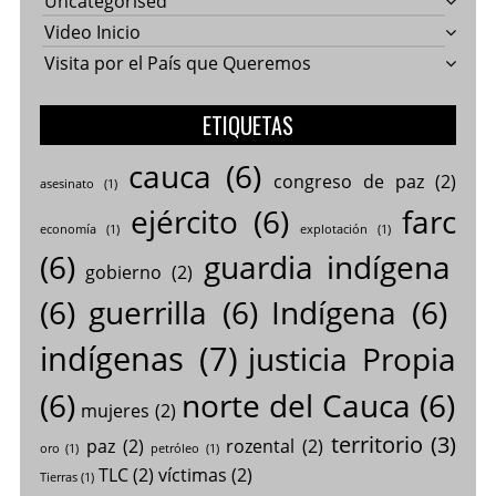
Uncategorised
Video Inicio
Visita por el País que Queremos
ETIQUETAS
cauca
(6)
congreso de paz
(2)
asesinato
(1)
ejército
(6)
farc
economía
(1)
explotación
(1)
(6)
guardia indígena
gobierno
(2)
(6)
guerrilla
(6)
Indígena
(6)
indígenas
(7)
justicia Propia
(6)
norte del Cauca
(6)
mujeres
(2)
territorio
(3)
paz
(2)
rozental
(2)
oro
(1)
petróleo
(1)
TLC
(2)
víctimas
(2)
Tierras
(1)