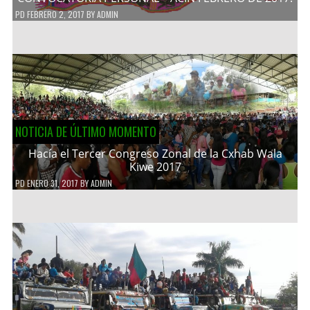
PD
FEBRERO 2, 2017
BY
ADMIN
NOTICIA DE ÚLTIMO MOMENTO
Hacía el Tercer Congreso Zonal de la Cxhab Wala
Kiwe 2017
PD
ENERO 31, 2017
BY
ADMIN