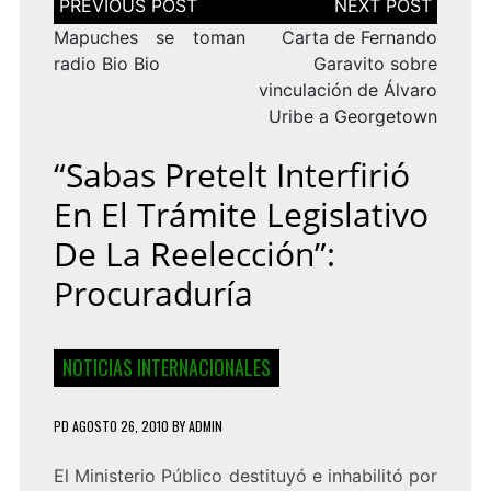
de
entradas
Mapuches se toman
Carta de Fernando
radio Bio Bio
Garavito sobre
vinculación de Álvaro
Uribe a Georgetown
“Sabas Pretelt Interfirió
En El Trámite Legislativo
De La Reelección”:
Procuraduría
NOTICIAS INTERNACIONALES
PD
AGOSTO 26, 2010
BY
ADMIN
El Ministerio Público destituyó e inhabilitó por