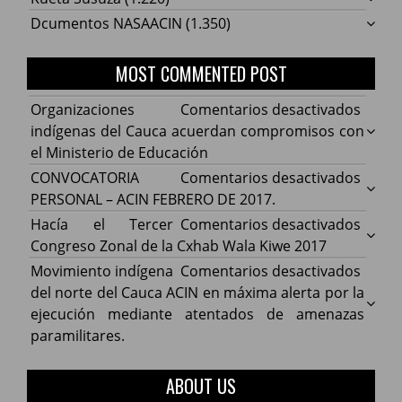
Dcumentos NASAACIN
(1.350)
MOST COMMENTED POST
en
Organizaciones
Comentarios desactivados
Organ
indígenas del Cauca acuerdan compromisos con
indíg
el Ministerio de Educación
del
en
CONVOCATORIA
Comentarios desactivados
Cauca
CONV
PERSONAL – ACIN FEBRERO DE 2017.
acuer
PERS
en
Hacía el Tercer
Comentarios desactivados
comp
–
Hacía
Congreso Zonal de la Cxhab Wala Kiwe 2017
con
ACIN
el
en
Movimiento indígena
Comentarios desactivados
el
FEBR
Terce
Movim
del norte del Cauca ACIN en máxima alerta por la
Minist
DE
Congr
indíg
ejecución mediante atentados de amenazas
de
2017.
Zonal
del
paramilitares.
Educa
de
norte
la
del
ABOUT US
Cxhab
Cauca