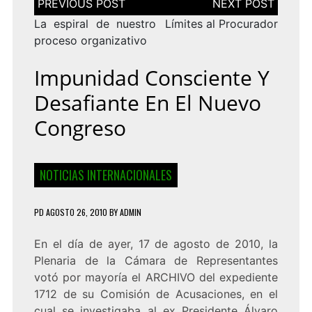
de
entradas
La espiral de nuestro
Límites al Procurador
proceso organizativo
Impunidad Consciente Y
Desafiante En El Nuevo
Congreso
NOTICIAS INTERNACIONALES
PD
AGOSTO 26, 2010
BY
ADMIN
En el día de ayer, 17 de agosto de 2010, la
Plenaria de la Cámara de Representantes
votó por mayoría el ARCHIVO del expediente
1712 de su Comisión de Acusaciones, en el
cual se investigaba al ex Presidente Álvaro