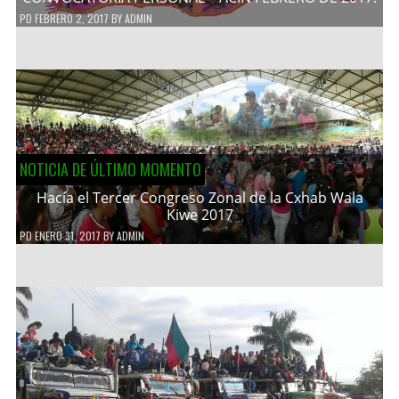
PD
FEBRERO 2, 2017
BY
ADMIN
NOTICIA DE ÚLTIMO MOMENTO
Hacía el Tercer Congreso Zonal de la Cxhab Wala
Kiwe 2017
PD
ENERO 31, 2017
BY
ADMIN