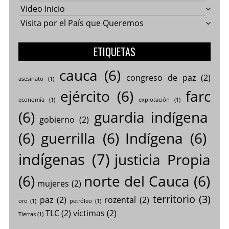
Video Inicio
Visita por el País que Queremos
ETIQUETAS
cauca
(6)
congreso de paz
(2)
asesinato
(1)
ejército
(6)
farc
economía
(1)
explotación
(1)
(6)
guardia indígena
gobierno
(2)
(6)
guerrilla
(6)
Indígena
(6)
indígenas
(7)
justicia Propia
(6)
norte del Cauca
(6)
mujeres
(2)
territorio
(3)
paz
(2)
rozental
(2)
oro
(1)
petróleo
(1)
TLC
(2)
víctimas
(2)
Tierras
(1)