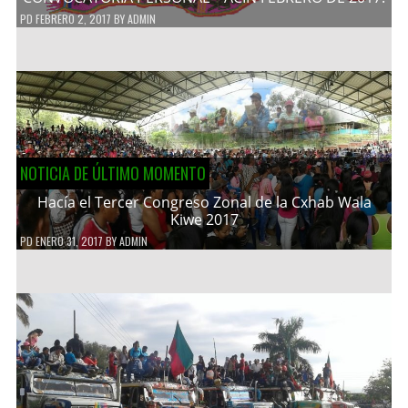
PD
FEBRERO 2, 2017
BY
ADMIN
NOTICIA DE ÚLTIMO MOMENTO
Hacía el Tercer Congreso Zonal de la Cxhab Wala
Kiwe 2017
PD
ENERO 31, 2017
BY
ADMIN