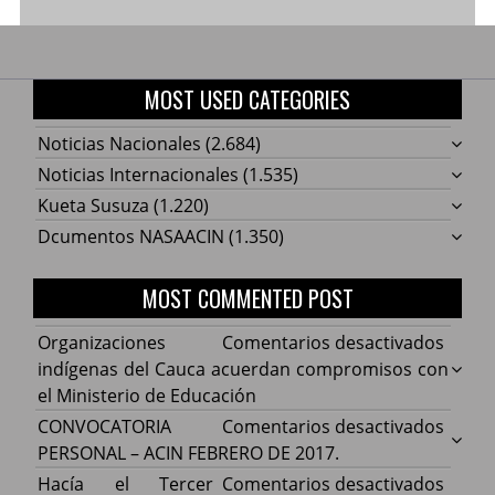
MOST USED CATEGORIES
Noticias Nacionales
(2.684)
Noticias Internacionales
(1.535)
Kueta Susuza
(1.220)
Dcumentos NASAACIN
(1.350)
MOST COMMENTED POST
en
Organizaciones
Comentarios desactivados
Organ
indígenas del Cauca acuerdan compromisos con
indíg
el Ministerio de Educación
del
en
CONVOCATORIA
Comentarios desactivados
Cauca
CONV
PERSONAL – ACIN FEBRERO DE 2017.
acuer
PERS
en
Hacía el Tercer
Comentarios desactivados