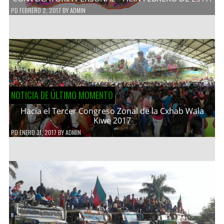
PD
FEBRERO 2, 2017
BY
ADMIN
NOTICIA DE ÚLTIMO MOMENTO
Hacía el Tercer Congreso Zonal de la Cxhab Wala
Kiwe 2017
PD
ENERO 31, 2017
BY
ADMIN