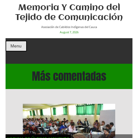
Memoria Y Camino del
Tejido de Comunicación
Asociación de Cabildos Indìgenas del Cauca
August 7, 2026
Menu
Más comentadas