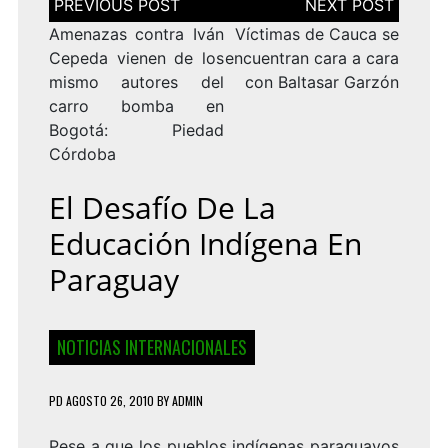
de
entradas
Amenazas contra Iván
Víctimas de Cauca se
Cepeda vienen de los
encuentran cara a cara
mismo autores del
con Baltasar Garzón
carro bomba en
Bogotá: Piedad
Córdoba
El Desafío De La
Educación Indígena En
Paraguay
NOTICIAS INTERNACIONALES
PD
AGOSTO 26, 2010
BY
ADMIN
Pese a que los pueblos indígenas paraguayos