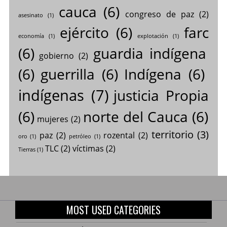
cauca
(6)
congreso de paz
(2)
asesinato
(1)
ejército
(6)
farc
economía
(1)
explotación
(1)
(6)
guardia indígena
gobierno
(2)
(6)
guerrilla
(6)
Indígena
(6)
indígenas
(7)
justicia Propia
(6)
norte del Cauca
(6)
mujeres
(2)
territorio
(3)
paz
(2)
rozental
(2)
oro
(1)
petróleo
(1)
TLC
(2)
víctimas
(2)
Tierras
(1)
MOST USED CATEGORIES