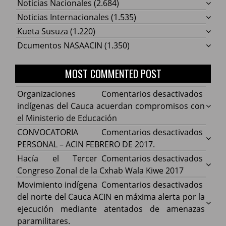
Noticias Nacionales
(2.684)
Noticias Internacionales
(1.535)
Kueta Susuza
(1.220)
Dcumentos NASAACIN
(1.350)
MOST COMMENTED POST
en
Organizaciones
Comentarios desactivados
Organ
indígenas del Cauca acuerdan compromisos con
indíg
el Ministerio de Educación
del
en
CONVOCATORIA
Comentarios desactivados
Cauca
CONV
PERSONAL – ACIN FEBRERO DE 2017.
acuer
PERS
en
Hacía el Tercer
Comentarios desactivados
comp
–
Hacía
Congreso Zonal de la Cxhab Wala Kiwe 2017
con
ACIN
el
en
Movimiento indígena
Comentarios desactivados
el
FEBR
Terce
Movim
del norte del Cauca ACIN en máxima alerta por la
Minist
DE
Congr
indíg
ejecución mediante atentados de amenazas
de
2017.
Zonal
del
paramilitares.