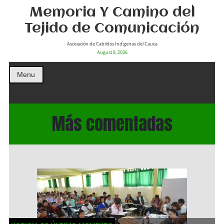
Memoria Y Camino del
Tejido de Comunicación
Asociación de Cabildos Indìgenas del Cauca
August 8, 2026
Menu
Más comentadas