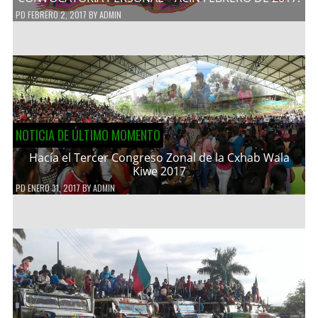
PD
FEBRERO 2, 2017
BY
ADMIN
NOTICIA DE ÚLTIMO MOMENTO
Hacía el Tercer Congreso Zonal de la Cxhab Wala
Kiwe 2017
PD
ENERO 31, 2017
BY
ADMIN