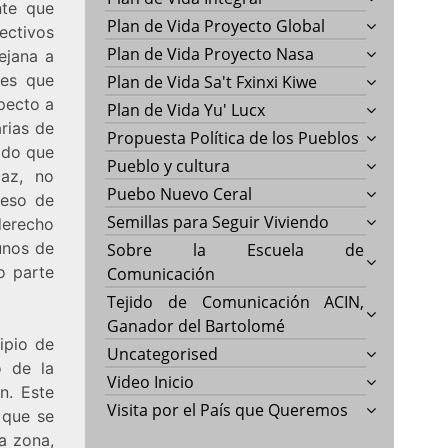
nte que
Plan de Vida Proyecto Global
ectivos
Plan de Vida Proyecto Nasa
ejana a
les que
Plan de Vida Sa't Fxinxi Kiwe
specto a
Plan de Vida Yu' Lucx
arias de
Propuesta Política de los Pueblos
ado que
Pueblo y cultura
paz, no
Puebo Nuevo Ceral
ceso de
Semillas para Seguir Viviendo
derecho
unos de
Sobre la Escuela de
o parte
Comunicación
Tejido de Comunicación ACIN,
Ganador del Bartolomé
ipio de
Uncategorised
o de la
Video Inicio
n. Este
Visita por el País que Queremos
 que se
a zona,