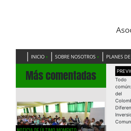
Aso
INICIO
SOBRE NOSOTROS
PLANES DE
Navega
Más comentadas
de
entrad
Todo 
común:
del 
Colo
Difere
Inve
Comuni
NOTICIA DE ÚLTIMO MOMENTO