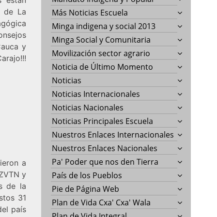
o de La
Más Noticias Escuela
agógica
Minga indigena y social 2013
onsejos
Minga Social y Comunitaria
Cauca y
Movilización sector agrario
rajo!!!
Noticia de Último Momento
Noticias
Noticias Internacionales
Noticias Nacionales
Noticias Principales Escuela
Nuestros Enlaces Internacionales
Nuestros Enlaces Nacionales
Pa' Poder que nos den Tierra
ieron a
 ZVTN y
País de los Pueblos
s de la
Pie de Página Web
stos 31
Plan de Vida Cxa' Cxa' Wala
el país
Plan de Vida Integral