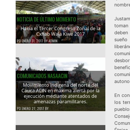
nombre 
NOTICIA DE ÚLTIMO MOMENTO
Justame
toman 
Hacía el Tercer Congreso Zonal de la
deben 
Cxhab Wala Kiwe 2017
sueño 
PD
ENERO 31, 2017
BY
ADMIN
liberá
comun
desbor
benefi
comuni
COMUNICADOS NASAACIN
autono
Movimiento indígena del norte del
Cauca ACIN en máxima alerta por la
En con
ejecución mediante atentados de
amenazas paramilitares.
los te
PD
ENERO 27, 2017
BY
pueblo
Consej
Comuni
Étnica