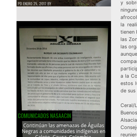
y sobr
PD
ENERO 25, 2017
BY
ningun
afroco
la rea
tienen 
las Zon
las or
aunque
compar
partic
a la C
estos 
de sus 
Ceral/
Buenos
COMUNICADOS NASAACIN
Alsaci
Continúan las amenazas de Águilas
Consej
Negras a comunidades indígenas en
reunie
Caloto, Cauca, Colombia.