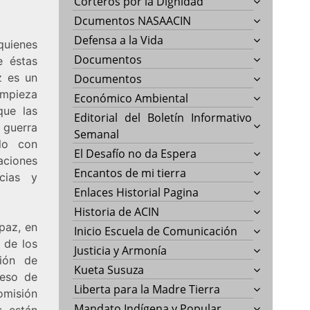
Corteros por la Dignidad
Dcumentos NASAACIN
Defensa a la Vida
 quienes
Documentos
e éstas
z es un
Documentos
empieza
Económico Ambiental
que las
Editorial del Boletín Informativo
guerra
Semanal
ólo con
El Desafío no da Espera
aciones
Encantos de mi tierra
ncias y
Enlaces Historial Pagina
Historia de ACIN
paz, en
Inicio Escuela de Comunicación
 de los
Justicia y Armonía
ción de
Kueta Susuza
ceso de
Liberta para la Madre Tierra
omisión
Mandato Indígena y Popular
s están