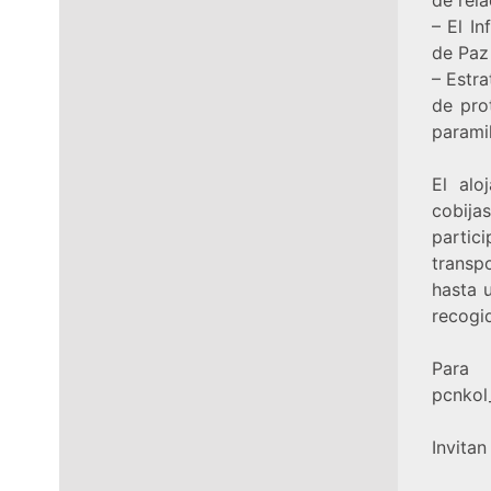
– El I
de Paz
– Estr
de pro
paramil
El alo
cobija
partic
transpo
hasta 
recogi
Par
pcnkol
Invitan