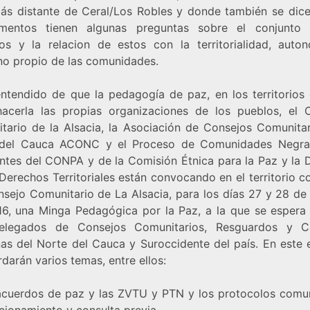
ás distante de Ceral/Los Robles y donde también se dice
mentos tienen algunas preguntas sobre el conjunto 
os y la relacion de estos con la territorialidad, auto
no propio de las comunidades.
entendido de que la pedagogía de paz, en los territorios 
acerla las propias organizaciones de los pueblos, el 
tario de la Alsacia, la Asociación de Consejos Comunitar
 del Cauca ACONC y el Proceso de Comunidades Negra
antes del CONPA y de la Comisión Étnica para la Paz y la 
Derechos Territoriales están convocando en el territorio c
nsejo Comunitario de La Alsacia, para los días 27 y 28 de
16, una Minga Pedagógica por la Paz, a la que se espera 
elegados de Consejos Comunitarios, Resguardos y Ca
nas del Norte del Cauca y Suroccidente del país. En este 
darán varios temas, entre ellos:
acuerdos de paz y las ZVTU y PTN y los protocolos comun
cionamiento y consulta previa.