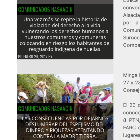
convoc
COMUNICADOS NASAACIN
Alsaci
Una vez más se repite la historia de
por la
violación del derecho a la vida
Comuni
vulnerando los derechos humanos a
nuestros comuneros y comuneras
Surocc
colocando en riesgo los habitantes del
Compar
resguardo indígena de huellas.
PD
ENERO 26, 2017
BY
Minga 
27 y 2
Consej
El 23 
COMUNICADOS NASAACIN
conoce
LAS CONSECUENCIAS POR DEJARNOS
8 PTN,
DESLUMBRAR DEL ESPEJISMO DEL
FARC d
DINERO Y RIQUEZAS ATENTANDO
lugare
CONTRA LA MADRE TIERRA.