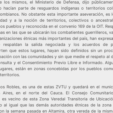
e los mismos, el Ministerio de Defensa, dijo públicame
o hacían parte de resguardos indígenas o territorios col
lombianos. No obstante esta importante aseveración, es l
lidad y a la noción de territorios, colectivos o ancestra
los pueblos y reconocida en el convenio 169 de la OIT. Re
as en las que se ubicarán los combatientes guerrilleros, v
ganizaciones étnicas más importantes del país, han expres
 respaldan la salida negociada y los acuerdos de 
ten que estos lugares, hayan sido definidos sin un pro
ipación con las comunidades y sin que medie el respeto al 
onsulta y el Consentimiento Previo Libre e Informado. Alg
lugares, están en zonas concebidas por los pueblos com
territorios.
Los Robles, es una de estas ZVTU y quedará en el munic
 Aires, en el norte del Cauca. El Consejo Comunitari
a es vecino de esta Zona Veredal Transitoria de Ubicació
o al igual que las demás autoridades étnicas de la zona
ron la semana pasada en Altamira, otra vereda de la mism