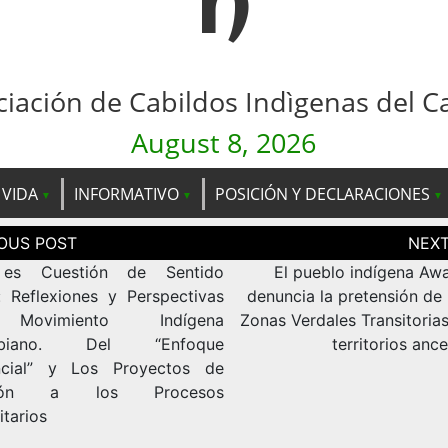
n
ciación de Cabildos Indìgenas del C
August 8, 2026
 VIDA
INFORMATIVO
POSICIÓN Y DECLARACIONES
ción
as
es Cuestión de Sentido
El pueblo indígena Aw
 Reflexiones y Perspectivas
denuncia la pretensión de 
Movimiento Indígena
Zonas Verdales Transitoria
mbiano. Del “Enfoque
territorios ance
ncial” y Los Proyectos de
rsión a los Procesos
tarios