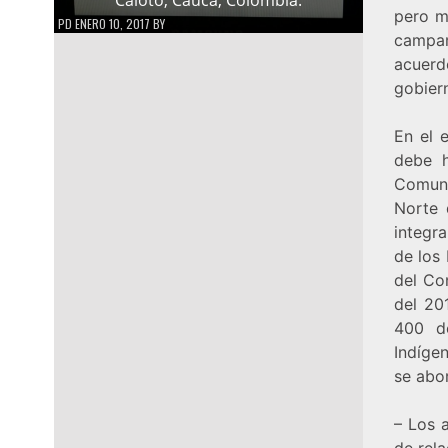
pero m
PD
ENERO 10, 2017
BY
campa
acuerd
gobier
En el 
debe h
Comuni
Norte
integr
de los 
del Co
del 20
400 d
Indíge
se abor
– Los 
de rela