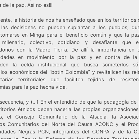
de la paz. Así no es!!!
nte, la historia de nos ha enseñado que en los territorios
las decisiones no pueden suplantar a los pueblos, qu
tomarse en Minga para el beneficio común y que la pa
milenario, colectivo, cotidiano y desafiante que 
ndonos con la Madre Tierra. De allí la importancia en 
idades en movimiento por la paz y en contra de la 
den la celda institucional que busca someterlos s
cios económicos del “botín Colombia” y revitalicen las rel
tarias territoriales que faciliten tejidos de resiste
mías para la paz hecha vida.
secuencia, y (…) En el entendido de que la pedagogía de 
rritorios étnicos deben hacerla las propias organizaciones
s, el Consejo Comunitario de la Alsacia, la Asocia
os Comunitarios del Norte del Cauca ACONC y el Pro
dades Negras PCN, integrantes del CONPA y de la C
 para la Paz y la Defensa de los Derechos Territoriale