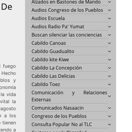
Alzados en Bastones de Mando
 De
Audios Congreso de los Pueblos
Audios Escuela
Audios Radio Pa' Yumat
Buscan silenciar las conciencias
Cabildo Canoas
Cabildo Guadualito
Cabildo kite Kiwe
l fuego
Cabildo La Concepción
. Hecho
Cabildo Las Delicias
eblos y
Cabildo Toez
tonomía
Comunicación y Relaciones
la vida
Externas
ital la
Comunicados Nasaacin
 agosto
n a los
Congreso de los Pueblos
 tienen
Consulta Popular No al TLC
iendo a