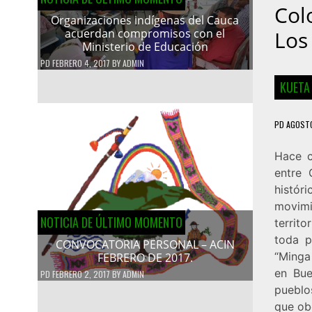
Col
Organizaciones indígenas del Cauca
acuerdan compromisos con el
Los
Ministerio de Educación
PD
FEBRERO 4, 2017
BY
ADMIN
KUETA
PD
AGOSTO
Hace c
entre 
histór
movimi
NOTICIA DE ÚLTIMO MOMENTO
territ
toda p
CONVOCATORIA PERSONAL – ACIN
“Minga
FEBRERO DE 2017.
en Bue
PD
FEBRERO 2, 2017
BY
ADMIN
pueblo
que ob