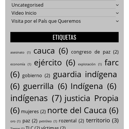
Uncategorised
Video Inicio
Visita por el País que Queremos
ETIQUETAS
cauca
(6)
congreso de paz
(2)
asesinato
(1)
ejército
(6)
farc
economía
(1)
explotación
(1)
(6)
guardia indígena
gobierno
(2)
(6)
guerrilla
(6)
Indígena
(6)
indígenas
(7)
justicia Propia
(6)
norte del Cauca
(6)
mujeres
(2)
territorio
(3)
paz
(2)
rozental
(2)
oro
(1)
petróleo
(1)
TLC
(2)
víctimas
(2)
Tierras
(1)