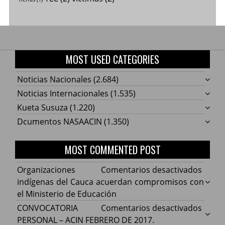
MOST USED CATEGORIES
Noticias Nacionales
(2.684)
Noticias Internacionales
(1.535)
Kueta Susuza
(1.220)
Dcumentos NASAACIN
(1.350)
MOST COMMENTED POST
en
Organizaciones
Comentarios desactivados
Organ
indígenas del Cauca acuerdan compromisos con
indíg
el Ministerio de Educación
del
en
CONVOCATORIA
Comentarios desactivados
Cauca
CONV
PERSONAL – ACIN FEBRERO DE 2017.