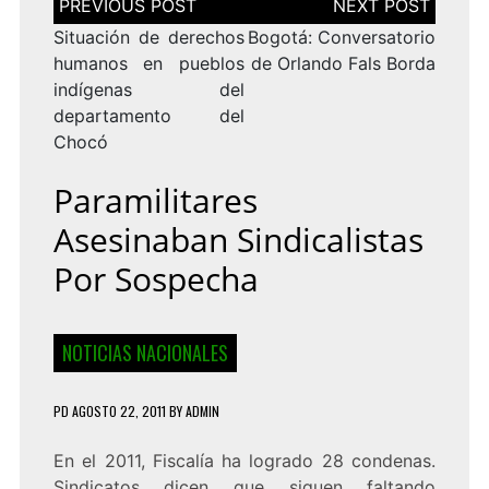
de
entradas
Situación de derechos
Bogotá: Conversatorio
humanos en pueblos
de Orlando Fals Borda
indígenas del
departamento del
Chocó
Paramilitares
Asesinaban Sindicalistas
Por Sospecha
NOTICIAS NACIONALES
PD
AGOSTO 22, 2011
BY
ADMIN
En el 2011, Fiscalía ha logrado 28 condenas.
Sindicatos dicen que siguen faltando