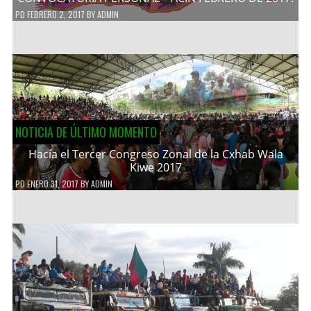
PD
FEBRERO 2, 2017
BY
ADMIN
NOTICIA DE ÚLTIMO MOMENTO
Hacía el Tercer Congreso Zonal de la Cxhab Wala
Kiwe 2017
PD
ENERO 31, 2017
BY
ADMIN